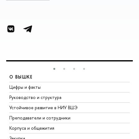
О ВЫШКЕ
Цифры и факты
Л
Руководство и структура
Д
Устойчивое развитие в НИУ ВШЭ
О
Преподаватели и сотрудники
П
Корпуса и общежития
ы
Закупки
П