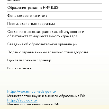
Обращения граждан в НИУ ВШЭ
А
Фонд целевого капитала
Д
Противодействие коррупции
Ц
Сведения о доходах, расходах, об имуществе и
Б
обязательствах имущественного характера
О
Сведения об образовательной организации
О
Людям с ограниченными возможностями здоровья
Единая платежная страница
Работа в Вышке
http://www.minobrnauki.gov.ru/
Министерство науки и высшего образования РФ
https://edu.gov.ru/
Министерство просвещения РФ
https://elearning.hse.ru/mooc