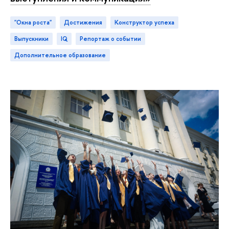
"Окна роста"
достижения
конструктор успеха
ыпускники
IQ
репортаж о событии
дополнительное образование