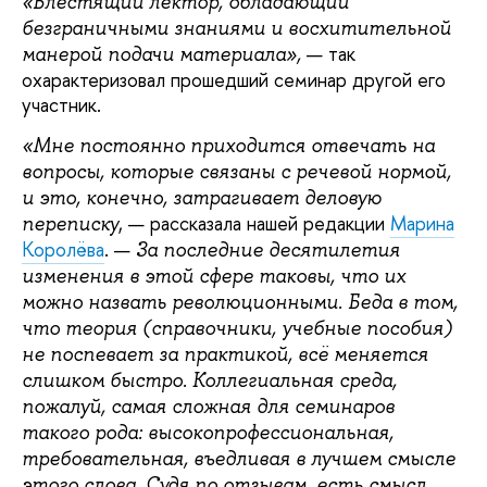
«Блестящий лектор, обладающий
безграничными знаниями и восхитительной
— так
манерой подачи материала»,
охарактеризовал прошедший семинар другой его
участник.
«Мне постоянно приходится отвечать на
вопросы, которые связаны с речевой нормой,
и это, конечно, затрагивает деловую
, — рассказала нашей редакции
Марина
переписку
Королёва
. —
За последние десятилетия
изменения в этой сфере таковы, что их
можно назвать революционными. Беда в том,
что теория (справочники, учебные пособия)
не поспевает за практикой, всё меняется
слишком быстро. Коллегиальная среда,
пожалуй, самая сложная для семинаров
такого рода: высокопрофессиональная,
требовательная, въедливая в лучшем смысле
этого слова. Судя по отзывам, есть смысл