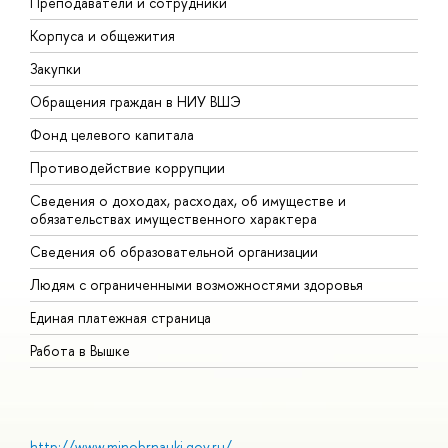
Преподаватели и сотрудники
П
Корпуса и общежития
В
Закупки
П
Обращения граждан в НИУ ВШЭ
А
Фонд целевого капитала
Д
Противодействие коррупции
Ц
Сведения о доходах, расходах, об имуществе и
Б
обязательствах имущественного характера
О
Сведения об образовательной организации
О
Людям с ограниченными возможностями здоровья
Единая платежная страница
Работа в Вышке
http://www.minobrnauki.gov.ru/