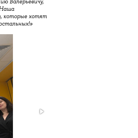
ию Валерьевичу,
 Наша
в, которые хотят
остальных!»