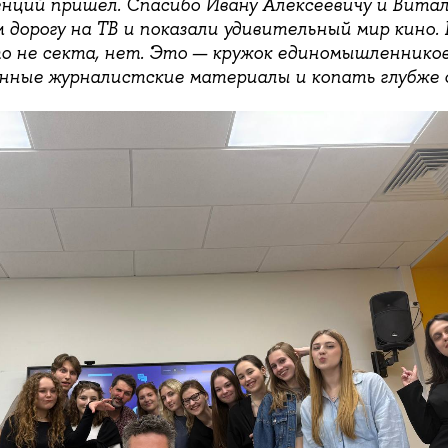
нций пришёл. Спасибо Ивану Алексеевичу и Витал
 дорогу на ТВ и показали удивительный мир кино.
о не секта, нет. Это — кружок единомышленнико
нные журналистские материалы и копать глубже 