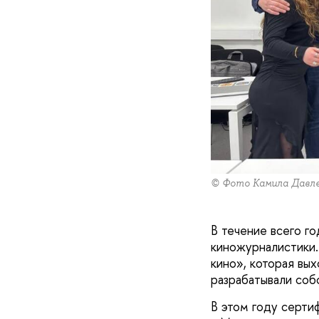
© Фото Камила Давле
В течение всего г
киножурналистики.
кино», которая вых
разрабатывали соб
В этом году сертиф