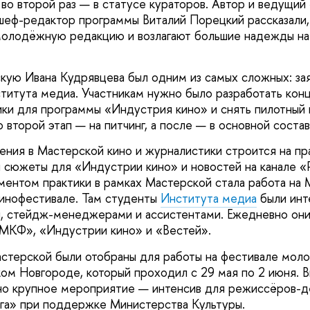
во второй раз — в статусе кураторов. Автор и ведущий
шеф-редактор программы Виталий Порецкий рассказали,
 молодёжную редакцию и возлагают большие надежды н
кую Ивана Кудрявцева был одним из самых сложных: за
титута медиа. Участникам нужно было разработать кон
ки для программы «Индустрия кино» и снять пилотный 
 второй этап — на питчинг, а после — в основной состав
ения в Мастерской кино и журналистики строится на п
 сюжеты для «Индустрии кино» и новостей на канале «
ентом практики в рамках Мастерской стала работа на
нофестивале. Там студенты
Института медиа
были инт
, стейдж-менеджерами и ассистентами. Ежедневно они
МКФ», «Индустрии кино» и «Вестей».
стерской были отобраны для работы на фестивале мол
ом Новгороде, который проходил с 29 мая по 2 июня. 
но крупное мероприятие — интенсив для режиссёров-д
га» при поддержке Министерства Культуры.