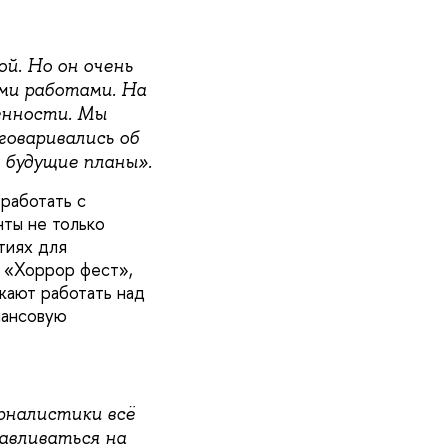
й. Но он очень
ми работами. На
енности. Мы
говаривались об
 будущие планы».
работать с
нты не только
тиях для
ь «Хоррор фест»,
жают работать над
нансовую
рналистики всё
авливаться на