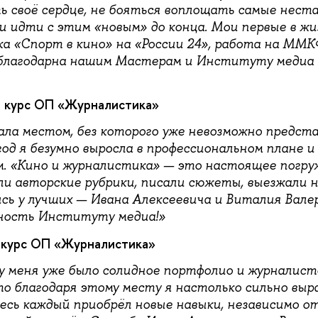
ь своё сердце, не бояться воплощать самые нест
 и идти с этим «новым» до конца. Мои первые в ж
а «Спорт в кино» на «России 24», работа на ММКФ
 благодарна нашим Мастерам и Институту медиа 
1 курс ОП «Журналистика»
ла местом, без которого уже невозможно предста
од я безумно выросла в профессиональном плане и 
 «Кино и журналистика» — это настоящее погруж
ли авторские рубрики, писали сюжеты, выезжали 
ись у лучших — Ивана Алексеевича и Виталия Вале
ность Институту медиа!»
 курс ОП «Журналистика»
у меня уже было солидное портфолио и журналист
то благодаря этому месту я настолько сильно выр
есь каждый приобрёл новые навыки, независимо от