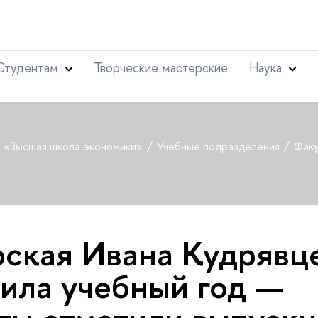
Студентам
Творческие мастерские
Наука
т «Высшая школа экономики»
Учебные подразделения
Факу
ская Ивана Кудрявц
ила учебный год —