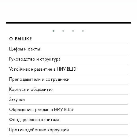
О ВЫШКЕ
Цифры и факты
Л
Руководство и структура
Д
Устойчивое развитие в НИУ ВШЭ
О
Преподаватели и сотрудники
П
Корпуса и общежития
В
Закупки
П
Обращения граждан в НИУ ВШЭ
А
Фонд целевого капитала
Д
Противодействие коррупции
Ц