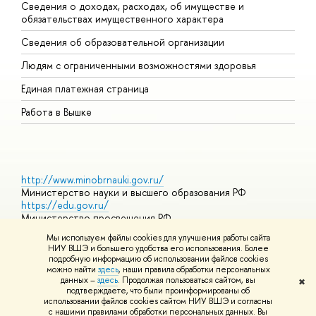
Сведения о доходах, расходах, об имуществе и
Б
обязательствах имущественного характера
О
Сведения об образовательной организации
О
Людям с ограниченными возможностями здоровья
Единая платежная страница
Работа в Вышке
http://www.minobrnauki.gov.ru/
Министерство науки и высшего образования РФ
https://edu.gov.ru/
Министерство просвещения РФ
https://elearning.hse.ru/mooc
Мы используем файлы cookies для улучшения работы сайта
Массовые открытые онлайн-курсы
НИУ ВШЭ и большего удобства его использования. Более
подробную информацию об использовании файлов cookies
можно найти
здесь
, наши правила обработки персональных
данных –
здесь
. Продолжая пользоваться сайтом, вы
✖
© НИУ ВШЭ 1993–2026
Адреса и контакты
Условия
подтверждаете, что были проинформированы об
использования материалов
Политика конфиденциальности
Карта
использовании файлов cookies сайтом НИУ ВШЭ и согласны
сайта
с нашими правилами обработки персональных данных. Вы