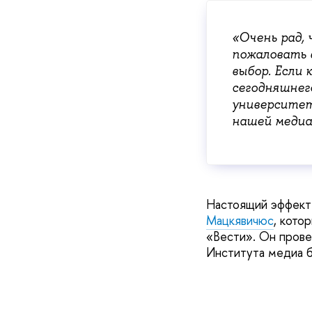
«Очень рад, 
пожаловать 
выбор. Если 
сегодняшнег
университет
нашей медиа
Настоящий эффект
Мацкявичюс
, кото
«Вести». Он прове
Института медиа б