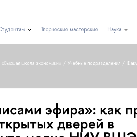
Студентам
Творческие мастерские
Наука
т «Высшая школа экономики»
Учебные подразделения
Факу
лисами эфира»: как 
ткрытых дверей в