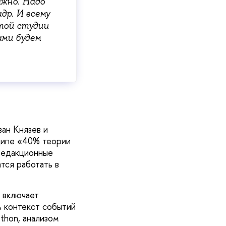
ажно. Надо
др. И всему
этой студии
ами будем
ан Князев и
ципе «40% теории
 редакционные
тся работать в
 включает
 контекст событий
thon, анализом