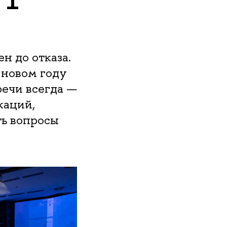
 1
 до отказа.
 новом году
речи всегда —
каций,
ть вопросы