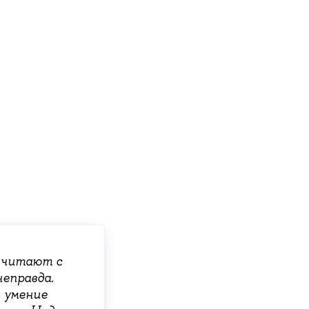
о читают с
неправда.
, умение