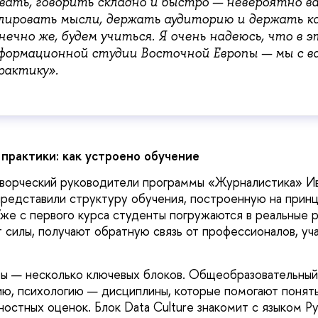
вать, говорить складно и быстро — невероятно в
лировать мысли, держать аудиторию и держать ка
нечно же, будем учиться. Я очень надеюсь, что в 
формационной студии Восточной Европы — мы с в
рактику».
практики: как устроено обучение
ворческий руководители программы «Журналистика» Ив
редставили структуру обучения, построенную на прин
Уже с первого курса студенты погружаются в реальные
 силы, получают обратную связь от профессионалов, уча
ы — несколько ключевых блоков. Общеобразовательный
ю, психологию — дисциплины, которые помогают понять
остных оценок. Блок Data Culture знакомит с языком Py