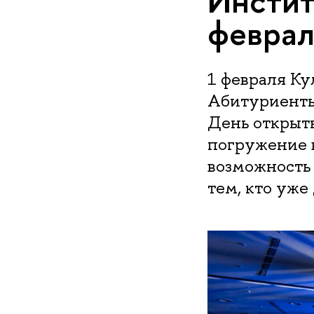
Инсти
феврал
1 февраля К
Абитуриенты 
День открыты
погружение 
возможность 
тем, кто уже