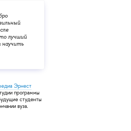
бро
авильный
осле
это лучший
т научить
медиа Эрнест
 студии программы
 будущие студенты
нчании вуза.