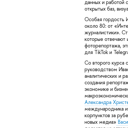
данных и работой 
открытых баз, виз
Особая гордость И
около 80: от «Ин
журналистики». Ст
которые отвечают 
фоторепортажа, эт
для TikTok и Telegr
Со второго курса 
руководством Иван
аналитических и р
создания репортаж
экономике и бизне
макроэкономическ
Александра Христ
международника и 
корпунктов за руб
новых медиа»
Васи