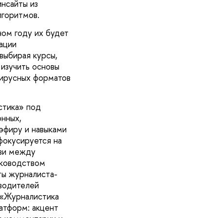
нсайты из
лгоритмов.
ом году их будет
ации
выбирая курсы,
изучить основы
вирусных форматов
стика» под
нных,
 эфиру и навыками
окусируется на
язи между
уководством
ты журналиста-
оводителей
. «Журналистика
атформ: акцент