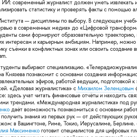
с ИИ: современный журналист должен уметь извлекать и
уализировать статистику и проверять факты с помощью а
нститута — дисциплины по выбору. В следующем учебн
тервью в современных медиа» до «Цифровой трансформ
уденты сами формируют образовательную траекторию, 
их интересам и карьерным амбициям. Например, можно 
ику съёмки в конфликтных зонах или освоить создание 
am.
студенты выбирают специализацию. «Телерадиожурнали
а Князева познакомит с основами создания информацио
азвлекательных эфиров, работой ведущих, подготовкой к
ей. «Деловая журналистика» с
Михаилом Зеленцовым
ф
се: здесь учат читать финансовые отчёты и находить св
ими трендами. «Международная журналистика» под р
енко
даёт возможность познакомиться с основами рабо
получить знания из первых рук — от действующих рук
ежом: в Вашингтоне, Риме, Токио, Иерусалиме, Берлине
лия Максименко
готовит специалистов для цифровых пл