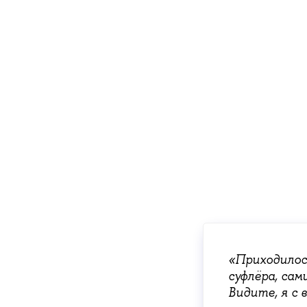
«Приходилос
суфлёра, сам
Видите, я с 