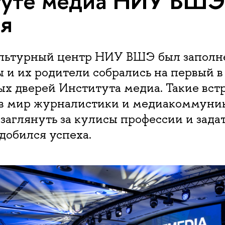
туте медиа НИУ ВШЭ
я
ультурный центр НИУ ВШЭ был заполнен
и их родители собрались на первый в
х дверей Института медиа. Такие вст
в мир журналистики и медиакоммуни
заглянуть за кулисы профессии и зада
 добился успеха.