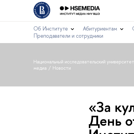
Об Институте
Абитуриентам
Преподаватели и сотрудники
Национальный исследовательский университе
медиа
Новости
«За ку
День о