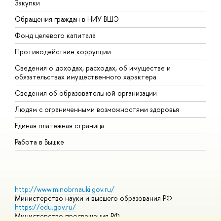
Закупки
П
Обращения граждан в НИУ ВШЭ
А
Фонд целевого капитала
Д
Противодействие коррупции
Ц
Сведения о доходах, расходах, об имуществе и
Б
обязательствах имущественного характера
О
Сведения об образовательной организации
О
Людям с ограниченными возможностями здоровья
Единая платежная страница
Работа в Вышке
http://www.minobrnauki.gov.ru/
Министерство науки и высшего образования РФ
https://edu.gov.ru/
Министерство просвещения РФ