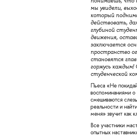
понимаешь, что 
мы увидели, выхо
который поднима
действовать, даж
глубиной студен
движения, остава
заключается осн
пространство огр
становятся глав
горжусь каждым!
студенческой ко
Пьеса «Не покидай
воспоминаниями о в
смешиваются слезы
реальности и найт
меня» звучит как к
Все участники мас
опытных наставник