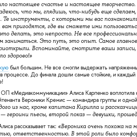
ыло настоящее счастье и настоящее творчество. 
деюсь, что мы, глядишь, что-нибудь еще сделаем, 
. Те инструменты, с которыми мы вас познакомили
 вам пригодятся, где вы сможете ими пользоватьс
 это делать, это непросто. Не все профессионал
м заниматься. Это путь, это опыт. Самое главное
риоткрыли. Вспоминайте, смотрите ваши записи, 
о здорово!»
кую
был большим. Не все смогли выдержать напряженны
в процессе. До финала дошли самые стойкие, и каждый и
е!
 ОП «Медиакоммуникации» Алиса Карпенко воплотила н
йтенанта Вероники Кремис — командира группы и одной
ого из нас, кроме капитана Кирилла и рассказчиц
 — героини пьесы, второй показ — девушки, проше
Алиса рассказывает так:
«Вероника очень похожа на 
тью, ответственностью. В этой роли было комф