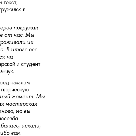
 текст,
огружался в
еров погружал
е от нас. Мы
проживали их
а. В итоге все
ся на
ерской и студент
анчук.
еред началом
 творческую
ьный момент. Мы
ая мастерская
ного, но вы
авсегда
бались, искали,
ибо вам