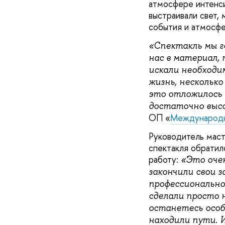
атмосфере интенси
выстраивали свет, 
события и атмосфе
«Спектакль мы г
нас в материал, 
искали необходим
жизнь, несколько
это отложилось и
достаточно высо
ОП «
Международн
Руководитель маст
спектакля обратил
работу:
«Это оче
закончили свои з
профессиональног
сделали просто 
останетесь особе
находили пути. 