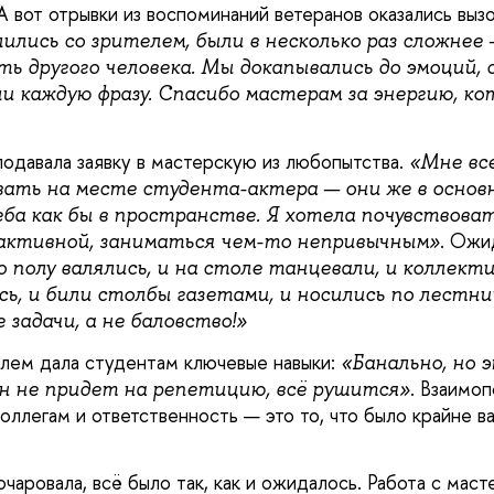
 А вот отрывки из воспоминаний ветеранов оказались выз
лись со зрителем, были в несколько раз сложнее 
ть другого человека. Мы докапывались до эмоций,
и каждую фразу. Спасибо мастерам за энергию, ко
подавала заявку в мастерскую из любопытства.
«Мне вс
ать на месте студента-актера — они же в основн
еба как бы в пространстве. Я хотела почувствоват
. Ожи
активной, заниматься чем-то непривычным»
 полу валялись, и на столе танцевали, и коллекти
ь, и били столбы газетами, и носились по лестни
задачи, а не баловство!»
клем дала студентам ключевые навыки:
«Банально, но 
. Взаимо
ин не придет на репетицию, всё рушится»
коллегам и ответственность — это то, что было крайне 
чаровала, всё было так, как и ожидалось. Работа с мас