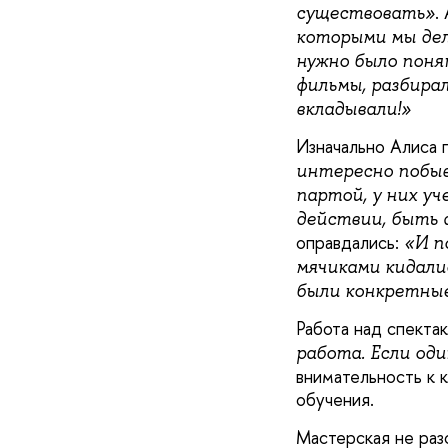
.
существовать»
которыми мы дели
нужно было поня
фильмы, разбирал
вкладывали!»
Изначально Алиса 
интересно побыв
партой, у них уч
действии, быть 
оправдались:
«И по
мячиками кидалис
были конкретные 
Работа над спекта
работа. Если од
внимательность к 
обучения.
Мастерская не разо