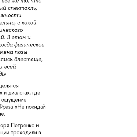
все же то, что
ый спектакль,
ожности
льно, с какой
ического
й. В этом и
огда физическое
смена позы
лись блестяще,
и всей
д!»
делятся
 и диалогах, где
ь ощущение
 Фраза «Не покидай
е.
горя Петренко и
иции проходили в