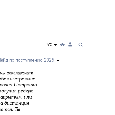
д 85-летия с начала
следили за
ер театра и кино
удентки
ОП
бурга, чтобы
— очень
пектакль
мы бакалавриата
собое настроение:
трович Петренко
получил редкую
закрытым, или
да дистанция
яется. Ты