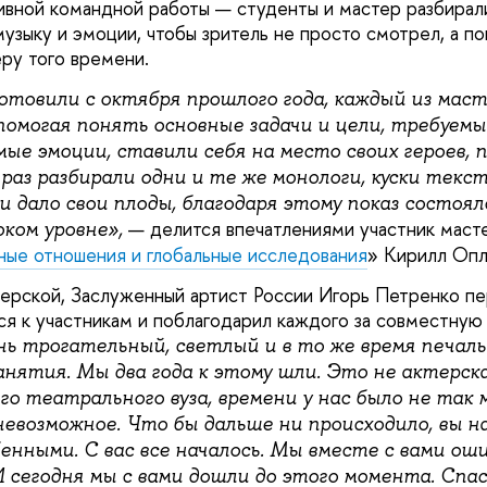
вной командной работы — студенты и мастер разбирали
музыку и эмоции, чтобы зритель не просто смотрел, а п
ру того времени.
отовили с октября прошлого года, каждый из маст
помогая понять основные задачи и цели, требуемы
ые эмоции, ставили себя на место своих героев, 
 раз разбирали одни и те же монологи, куски текст
 дало свои плоды, благодаря этому показ состоял
— делится впечатлениями участник маст
ком уровне»,
ые отношения и глобальные исследования
» Кирилл Опл
ерской, Заслуженный артист России Игорь Петренко п
ся к участникам и поблагодарил каждого за совместную
нь трогательный, светлый и в то же время печал
анятия. Мы два года к этому шли. Это не актерск
о театрального вуза, времени у нас было не так м
невозможное. Что бы дальше ни происходило, вы н
нными. С вас все началось. Мы вместе с вами оши
И сегодня мы с вами дошли до этого момента. Спас