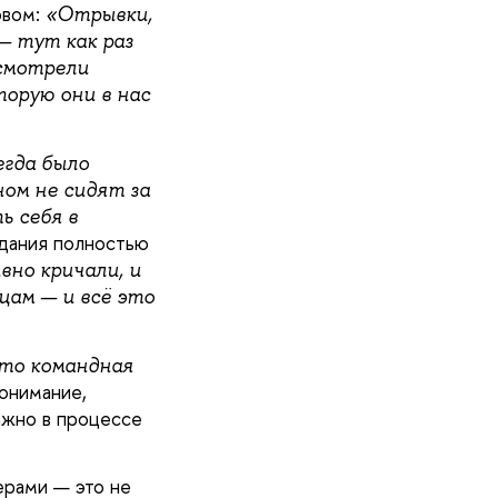
овом:
«Отрывки,
— тут как раз
 смотрели
торую они в нас
егда было
ом не сидят за
ь себя в
дания полностью
вно кричали, и
цам — и всё это
это командная
понимание,
важно в процессе
терами — это не