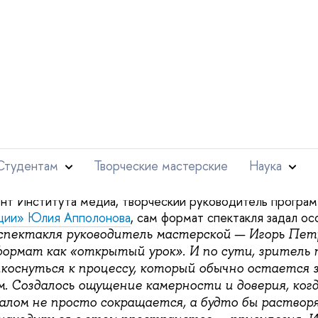
 делает нас людьми сегодня. И это особенно важно в го
нной войны.
ой мастерской
был показан два раза, и оба раза зрители 
ене, затаив дыхание, а кто-то и со слезами на глазах.
кля пришли не только друзья и преподаватели, но и акт
ев. Родители одной из участниц, Марии Киреевой — ст
и муниципальное управление»
, приехали из Санкт-Петер
пление дочери:
«Посмотрели два спектакля подряд 
а студентки признается, что еле сдерживала слезы:
«С
.
маться»
нт Института медиа, творческий руководитель програм
ции»
Юлия Апполонова
, сам формат спектакля задал о
спектакля руководитель мастерской — Игорь Пе
формат как «открытый урок». И по сути, зритель 
коснуться к процессу, который обычно остается 
. Создалось ощущение камерности и доверия, ког
залом не просто сокращается, а будто бы раствор