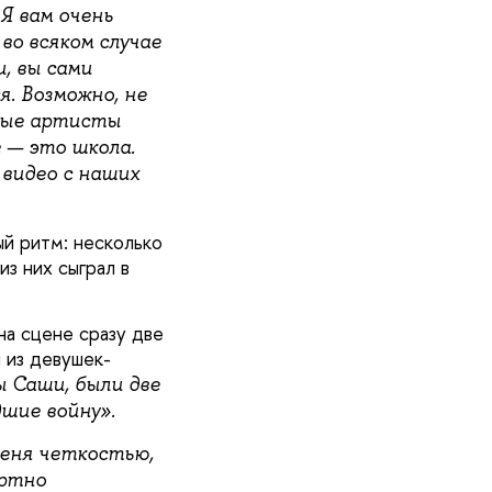
Я вам очень
во всяком случае
, вы сами
я. Возможно, не
ьные артисты
 — это школа.
видео с наших
й ритм: несколько
з них сыграл в
а сцене сразу две
 из девушек-
ы Саши, были две
дшие войну».
меня четкостью,
ортно