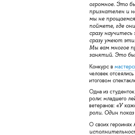
огромное. Это б
признателен и на
мы не прощаемся
поймете, где они
сразу научитесь
сразу умеют эти
Мы вам многое п
занятий. Это был
Конкурс в
мастерс
человек отсеялись 
итоговом спектакл
Одна из студенток
роли: младшего ле
ветеранов:
«У кажд
роли. Один показ
О своих героинях 
исполнительнос