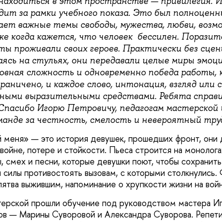
находиться в этом пространстве — привилегия. И 
дит за рамки учебного показа. Это был полноценн
ет важные темы свободы, мужества, любви, возм
е когда кажется, что человек бессилен. Поразите
ты проживали своих героев. Практически без сцен
ясь на стульях, они передавали целые миры эмоци
овная сложность и одновременно победа работы, к
аничено, и каждое слово, интонация, взгляд или 
ными выразительными средствами. Ребята справи
 Спасибо Игорю Петровичу, педагогам мастерской 
манде за честность, смелость и невероятный тру
 меня» — это история девушек, прошедших фронт, они 
ойне, потере и стойкости. Пьеса строится на монологах
, смех и песни, которые девушки поют, чтобы сохранит
и силы противостоять вызовам, с которыми столкнулись.
лятва выжившим, напоминание о хрупкости жизни на войн
терской прошли обучение под руководством мастера И
ов — Марины Суворовой и Александра Суворова. Репет