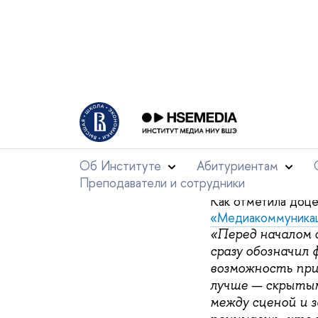
прошлое, а то, что
Великой Отечестве
Спектакль
актерск
происходящим на сц
На премьеру спекта
— Александр Голуб
«Государственное 
посмотреть высту
Мам
понравилось».
заставляет заду
Как отметила доце
«Медиакоммуника
«Перед началом 
сразу обозначил 
возможность при
лучше — скрытым
между сценой и 