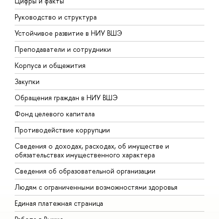
Цифры и факты
Л
Руководство и структура
Д
Устойчивое развитие в НИУ ВШЭ
О
Преподаватели и сотрудники
П
Корпуса и общежития
В
Закупки
П
Обращения граждан в НИУ ВШЭ
А
Фонд целевого капитала
Д
Противодействие коррупции
Ц
Сведения о доходах, расходах, об имуществе и
Б
обязательствах имущественного характера
О
Сведения об образовательной организации
О
Людям с ограниченными возможностями здоровья
Единая платежная страница