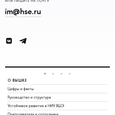
ИЛИ ПИШИТЕ НА ПОЧТУ
im@hse.ru
О ВЫШКЕ
Цифры и факты
Л
Руководство и структура
Д
Устойчивое развитие в НИУ ВШЭ
О
Преподаватели и сотрудники
П