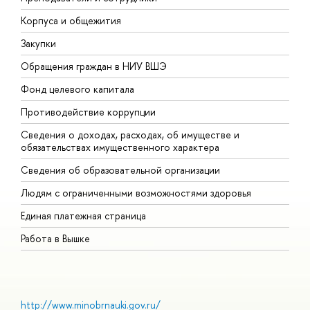
Корпуса и общежития
В
Закупки
П
Обращения граждан в НИУ ВШЭ
А
Фонд целевого капитала
Д
Противодействие коррупции
Ц
Сведения о доходах, расходах, об имуществе и
Б
обязательствах имущественного характера
О
Сведения об образовательной организации
О
Людям с ограниченными возможностями здоровья
Единая платежная страница
Работа в Вышке
http://www.minobrnauki.gov.ru/