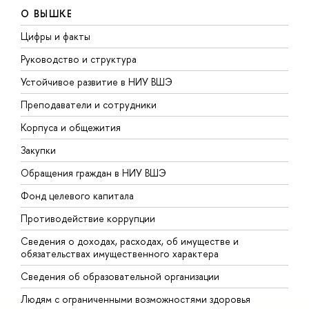
О ВЫШКЕ
Цифры и факты
Л
Руководство и структура
Д
Устойчивое развитие в НИУ ВШЭ
О
Преподаватели и сотрудники
П
Корпуса и общежития
В
Закупки
П
Обращения граждан в НИУ ВШЭ
А
Фонд целевого капитала
Д
Противодействие коррупции
Ц
Сведения о доходах, расходах, об имуществе и
Б
обязательствах имущественного характера
О
Сведения об образовательной организации
О
Людям с ограниченными возможностями здоровья