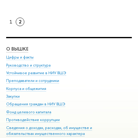
1
2
О ВЫШКЕ
ОБ
Цифры и факты
Ли
Руководство и структура
Дов
Устойчивое развитие в НИУ ВШЭ
Ол
Преподаватели и сотрудники
При
Корпуса и общежития
Вы
Закупки
При
Обращения граждан в НИУ ВШЭ
Ас
Фонд целевого капитала
До
Противодействие коррупции
Цен
Сведения о доходах, расходах, об имуществе и
Би
обязательствах имущественного характера
Об