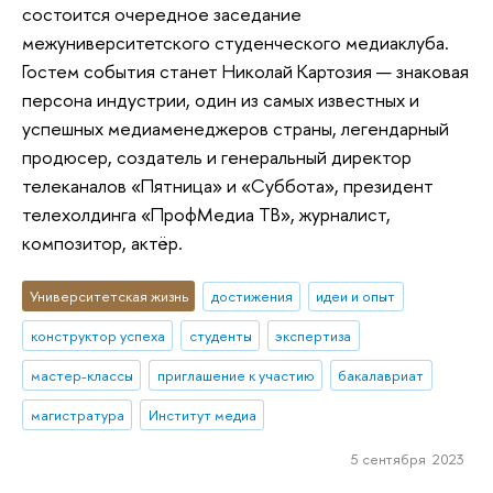
состоится очередное заседание
межуниверситетского студенческого медиаклуба.
Гостем события станет Николай Картозия — знаковая
персона индустрии, один из самых известных и
успешных медиаменеджеров страны, легендарный
продюсер, создатель и генеральный директор
телеканалов «Пятница» и «Суббота», президент
телехолдинга «ПрофМедиа ТВ», журналист,
композитор, актёр.
Университетская жизнь
достижения
идеи и опыт
конструктор успеха
студенты
экспертиза
мастер-классы
приглашение к участию
бакалавриат
магистратура
Институт медиа
5 сентября 2023