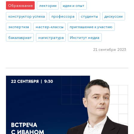
Образование
лектории
идеи и опыт
конструктор успеха
профессора
студенты
дискуссии
экспертиза
мастер-классы
приглашение к участию
бакалавриат
магистратура
Институт медиа
21 сентября 2023