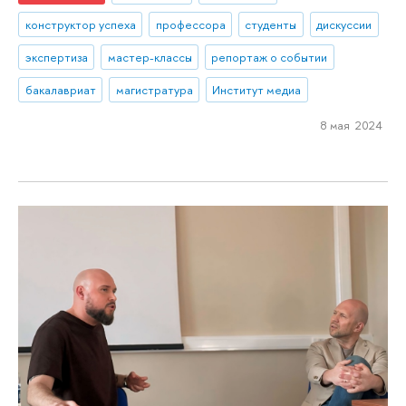
конструктор успеха
профессора
студенты
дискуссии
экспертиза
мастер-классы
репортаж о событии
бакалавриат
магистратура
Институт медиа
8 мая 2024