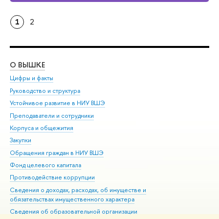
1
2
О ВЫШКЕ
ОБ
Цифры и факты
Ли
Руководство и структура
Дов
Устойчивое развитие в НИУ ВШЭ
Ол
Преподаватели и сотрудники
При
Корпуса и общежития
Вы
Закупки
При
Обращения граждан в НИУ ВШЭ
Ас
Фонд целевого капитала
До
Противодействие коррупции
Цен
Сведения о доходах, расходах, об имуществе и
Би
обязательствах имущественного характера
Об
Сведения об образовательной организации
Обр