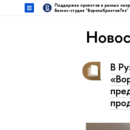
Поддержка проектов в разных нап
Бизнес-студия "ВоронаКреативТех
Новос
В Ру
«Во
пре
про