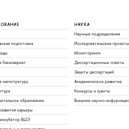
ЗОВАНИЕ
НАУКА
Научные подразделения
вская подготовка
Исследовательские проекты
иады
Мониторинги
в бакалавриат
Диссертационные советы
Защиты диссертаций
в магистратуру
Академическое развитие
нтура
Конкурсы и гранты
ительное образование
Внешние научно-информаци
развития карьеры
-инкубатор ВШЭ
вательные партнерства