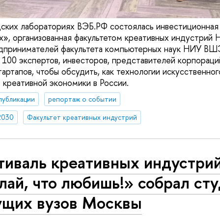
дских лабораториях ВЭБ.РФ состоялась инвестиционная
», организованная факультетом креативных индустрий
едпринимателей факультета компьютерных наук НИУ ВШ
100 экспертов, инвесторов, представителей корпораци
артапов, чтобы обсудить, как технологии искусственног
 креативной экономики в России.
публикации
репортаж о событии
2030
Факультет креативных индустрий
тиваль креативных индустри
ай, что любишь!» собрал ст
ущих вузов Москвы