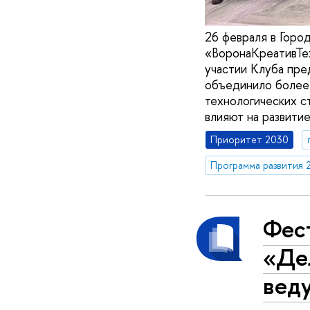
26 февраля в Горо
«ВоронаКреативТех
участии Клуба пр
объединило более 
технологических ст
влияют на развитие
Приоритет 2030
Программа развития 
Фес
«Дел
вед