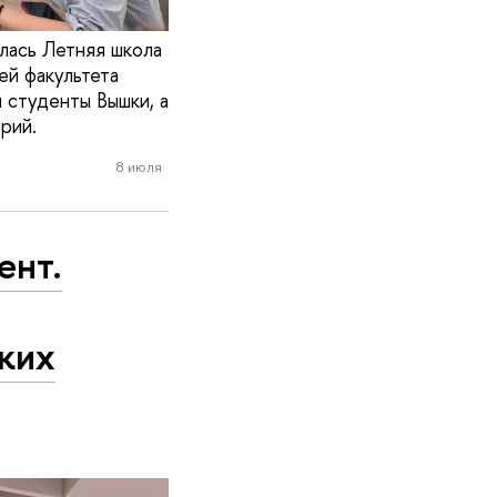
лась Летняя школа
ей факультета
 студенты Вышки, а
рий.
8 июля
ент.
ких