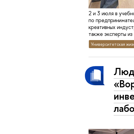
2 и 3 июля в учеб
по предпринимател
креативных индуст
также эксперты из
Университетская жиз
Люди
«Во
инв
лаб