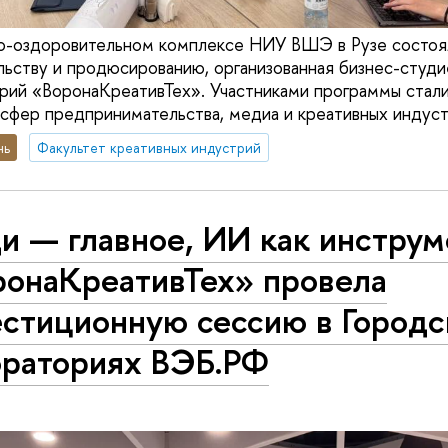
но-оздоровительном комплексе НИУ ВШЭ в Рузе состоя
ьству и продюсированию, организованная бизнес-студи
рий «ВоронаКреативТех». Участниками программы стали
 сфер предпринимательства, медиа и креативных индуст
нь
Факультет креативных индустрий
 — главное, ИИ как инструм
ронаКреативТех» провела
естиционную сессию в Городс
ораториях ВЭБ.РФ