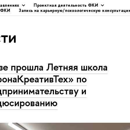
равлениях
Проектная деятельность ФКИ
" ФКИ
Запись на карьерную/психологическую консультаци
ти
зе прошла Летняя школа
ронаКреативТех» по
дпринимательству и
дюсированию