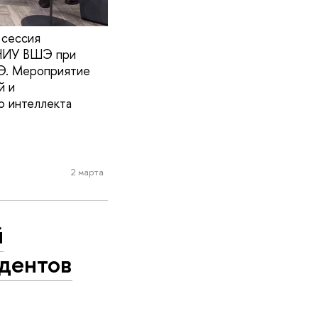
 сессия
 НИУ ВШЭ при
Э. Мероприятие
й и
о интеллекта
2 марта
й
удентов