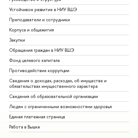
Устойчивое развитие в НИУ ВШЭ
О
Преподаватели и сотрудники
П
Корпуса и общежития
В
Закупки
П
Обращения граждан в НИУ ВШЭ
А
Фонд целевого капитала
Д
Противодействие коррупции
Ц
Сведения о доходах, расходах, об имуществе и
Б
обязательствах имущественного характера
О
Сведения об образовательной организации
О
Людям с ограниченными возможностями здоровья
Единая платежная страница
Работа в Вышке