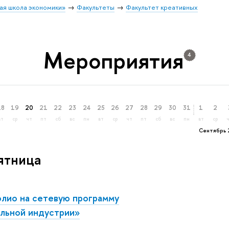
ая школа экономики»
Факультеты
Факультет креативных
Мероприятия
4
18
19
20
21
22
23
24
25
26
27
28
29
30
31
1
2
вт
ср
чт
пт
сб
вс
пн
вт
ср
чт
пт
сб
вс
пн
вт
ср
Сентябрь 
пятница
лио на сетевую программу
льной индустрии»