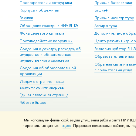
Преподаватели и сотрудники
Прием в бакалавриат
Корпуса и общежития
Вышка+
Закупки
Прием в магистратуру
Обращения граждан в НИУ ВШЭ
Аспирантура
Фонд целевого капитала
Дополнительное обра
Противодействие коррупции
Центр развития карье
Сведения о доходах, расходах, об
Бизнес-инкубатор ВШ
имуществе и обязательствах
Образовательные парт
имущественного характера
Обратная связь и взаи
Сведения об образовательной
с получателями услуг
организации
Людям с ограниченными
возможностями здоровья
Единая платежная страница
Работа в Вышке
Мы используем файлы cookies для улучшения работы сайта НИУ ВШЭ
© НИУ ВШЭ 1993–2026
Адреса и контакты
Условия использова
персональных данных –
здесь
. Продолжая пользоваться сайтом, вы 
Шрифты HSE Sans и HSE Slab разработаны в
Школе дизайна НИУ