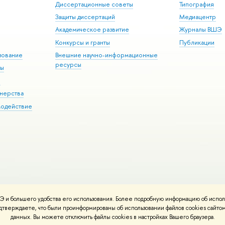
Диссертационные советы
Типография
Защиты диссертаций
Медиацентр
Академическое развитие
Журналы ВШЭ
Конкурсы и гранты
Публикации
зование
Внешние научно-информационные
ресурсы
ры
Э
нерства
модействие
 и большего удобства его использования. Более подробную информацию об испол
ния материалов
Политика конфиденциальности
Карта сайта
подтверждаете, что были проинформированы об использовании файлов cookies сай
 ВШЭ
данных. Вы можете отключить файлы cookies в настройках Вашего браузера.