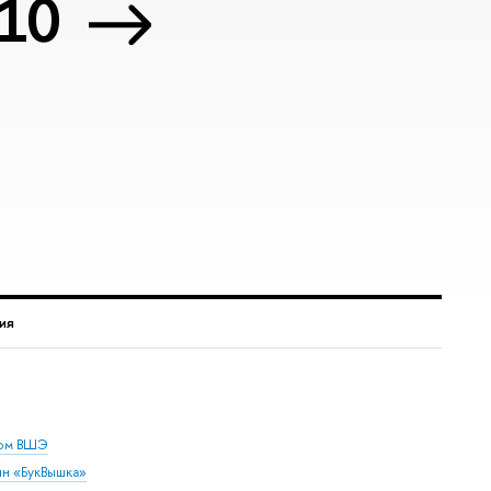
 10
ия
дом ВШЭ
ин «БукВышка»