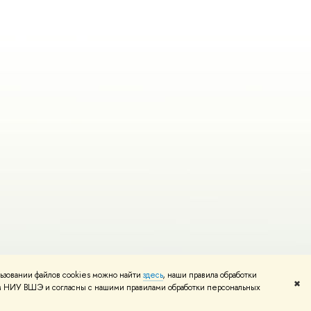
ьзовании файлов cookies можно найти
здесь
, наши правила обработки
Редактору
✖
том НИУ ВШЭ и согласны с нашими правилами обработки персональных