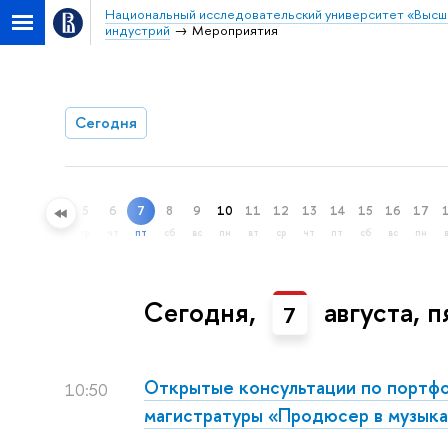
Национальный исследовательский университет «Высш
индустрий
Мероприятия
Сегодня
5
6
7
8
9
10
11
12
13
14
15
16
17
ный поиск
ср
чт
пт
сб
вс
пн
вт
ср
чт
пт
сб
вс
пн
Сегодня,
августа, 
7
Открытые консультации по портфо
10:50
магистратуры «Продюсер в музыка