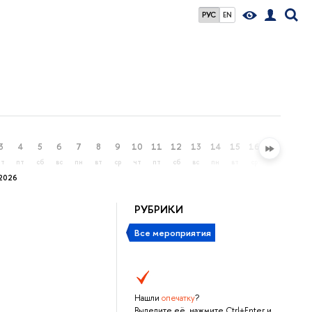
РУС
EN
3
4
5
6
7
8
9
10
11
12
13
14
15
16
17
18
чт
пт
сб
вс
пн
вт
ср
чт
пт
сб
вс
пн
вт
ср
чт
пт
2026
РУБРИКИ
Все мероприятия
Нашли
опечатку
?
Выделите её, нажмите Ctrl+Enter и