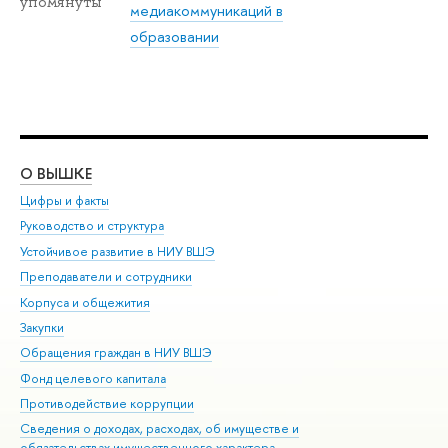
упомянуты
медиакоммуникаций в
образовании
О ВЫШКЕ
ОБ
Цифры и факты
Ли
Руководство и структура
Дов
Устойчивое развитие в НИУ ВШЭ
Ол
Преподаватели и сотрудники
При
Корпуса и общежития
Вы
Закупки
При
Обращения граждан в НИУ ВШЭ
Ас
Фонд целевого капитала
До
Противодействие коррупции
Цен
Сведения о доходах, расходах, об имуществе и
Би
обязательствах имущественного характера