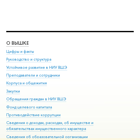
О ВЫШКЕ
ОБ
Цифры и факты
Ли
Руководство и структура
Дов
Устойчивое развитие в НИУ ВШЭ
Ол
Преподаватели и сотрудники
При
Корпуса и общежития
Вы
Закупки
При
Обращения граждан в НИУ ВШЭ
Ас
Фонд целевого капитала
До
Противодействие коррупции
Цен
Сведения о доходах, расходах, об имуществе и
Би
обязательствах имущественного характера
Об
Сведения об образовательной организации
Обр