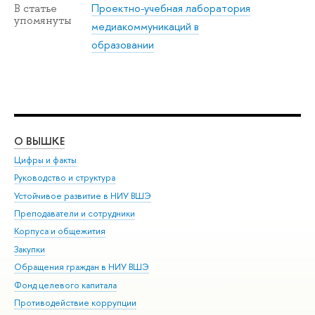
Проектно-учебная лаборатория
В статье
упомянуты
медиакоммуникаций в
образовании
О ВЫШКЕ
ОБ
Цифры и факты
Ли
Руководство и структура
Дов
Устойчивое развитие в НИУ ВШЭ
Ол
Преподаватели и сотрудники
При
Корпуса и общежития
Вы
Закупки
При
Обращения граждан в НИУ ВШЭ
Ас
Фонд целевого капитала
До
Противодействие коррупции
Цен