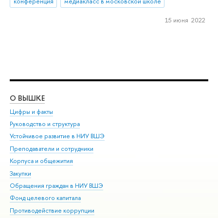
конференция
медиакласс в московской школе
15 июня 2022
О ВЫШКЕ
ОБ
Цифры и факты
Ли
Руководство и структура
Дов
Устойчивое развитие в НИУ ВШЭ
Ол
Преподаватели и сотрудники
При
Корпуса и общежития
Вы
Закупки
При
Обращения граждан в НИУ ВШЭ
Ас
Фонд целевого капитала
До
Противодействие коррупции
Цен