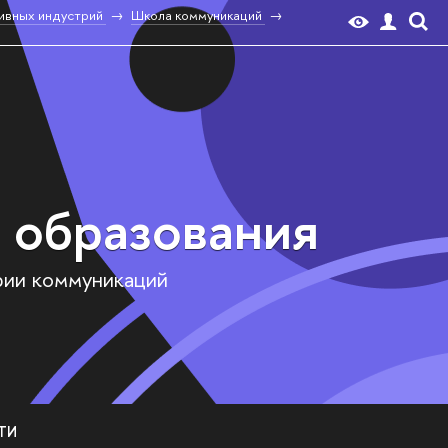
ивных индустрий
Школа коммуникаций
 образования
рии коммуникаций
ТИ