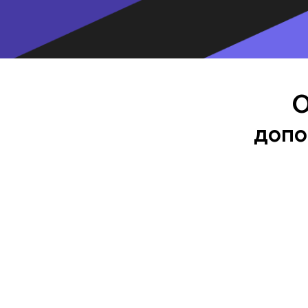
О
допо