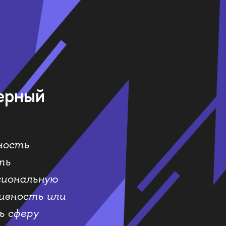
ерный
ность
ть
сиональную
ивность или
ь сферу