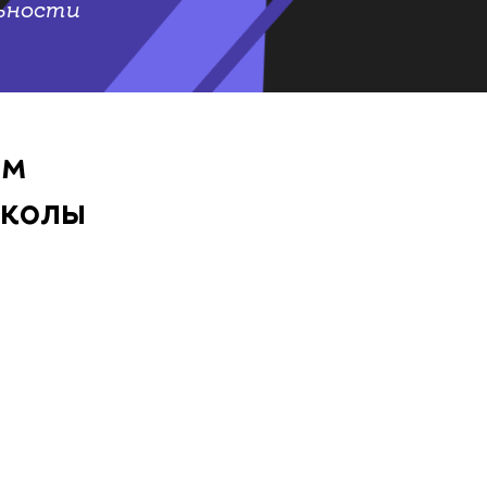
ьности
мм
Школы