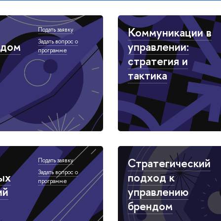
Коммуникации в
Подать заявку
Задать вопрос о
ндом
управлении:
программе
стратегия и
тактика
Стратегический
Подать заявку
Задать вопрос о
ых
подход к
программе
ий
управлению
брендом