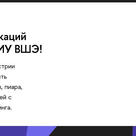
каций
НИУ ВШЭ!
стрии
ать
 пиара,
ей с
нга.