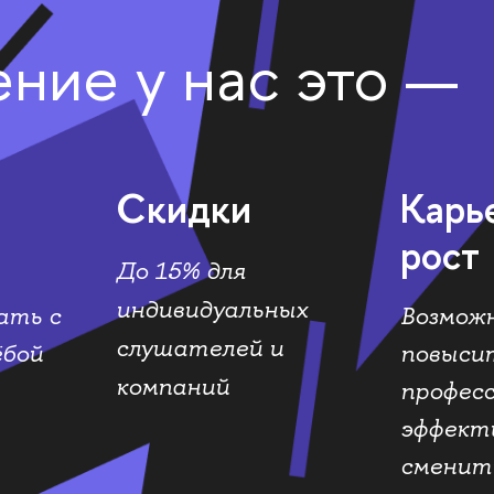
ние у нас это —
Скидки
Карь
рост
До 15% для
индивидуальных
ать с
Возмож
слушателей и
ёбой
повыси
компаний
профес
эффект
сменит