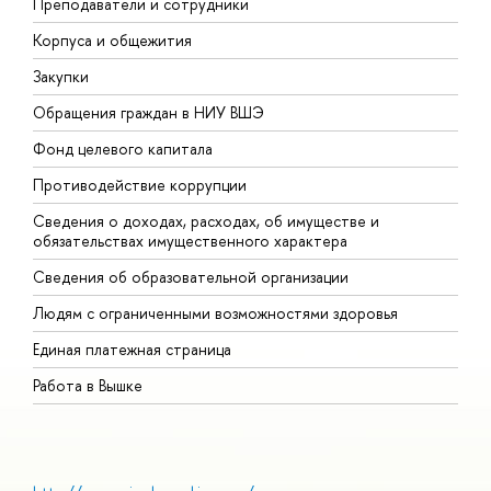
Преподаватели и сотрудники
П
Корпуса и общежития
В
Закупки
П
Обращения граждан в НИУ ВШЭ
А
Фонд целевого капитала
Д
Противодействие коррупции
Ц
Сведения о доходах, расходах, об имуществе и
Б
обязательствах имущественного характера
О
Сведения об образовательной организации
О
Людям с ограниченными возможностями здоровья
Единая платежная страница
Работа в Вышке