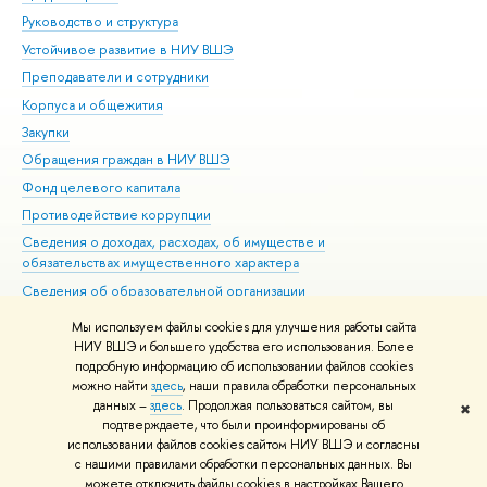
Руководство и структура
Дов
Устойчивое развитие в НИУ ВШЭ
Ол
Преподаватели и сотрудники
При
Корпуса и общежития
Вы
Закупки
При
Обращения граждан в НИУ ВШЭ
Ас
Фонд целевого капитала
До
Противодействие коррупции
Цен
Сведения о доходах, расходах, об имуществе и
Би
обязательствах имущественного характера
Об
Сведения об образовательной организации
Обр
Людям с ограниченными возможностями здоровья
Мы используем файлы cookies для улучшения работы сайта
Единая платежная страница
НИУ ВШЭ и большего удобства его использования. Более
подробную информацию об использовании файлов cookies
Работа в Вышке
можно найти
здесь
, наши правила обработки персональных
данных –
здесь
. Продолжая пользоваться сайтом, вы
✖
Редактору
подтверждаете, что были проинформированы об
© НИУ ВШЭ 1993–2026
Адреса и контакты
Условия использования
использовании файлов cookies сайтом НИУ ВШЭ и согласны
с нашими правилами обработки персональных данных. Вы
материалов
Политика конфиденциальности
Карта сайта
можете отключить файлы cookies в настройках Вашего
Шрифты HSE Sans и HSE Slab разработаны в
Школе дизайна НИУ ВШЭ