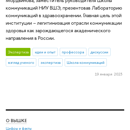
Мордвинова, заместитель руководителя Школы
коммуникаций НИУ ВШЭ, презентовав Лабораторию
коммуникаций в здравоохранении. Главная цель этой
институции – легитимизация отрасли коммуникации
здоровья как зарождающегося академического
направления в России.
Экспертиза
идеи и опыт
профессора
дискуссии
взгляд ученого
экспертиза
Школа коммуникаций
19 января 2023
О ВЫШКЕ
ОБ
Цифры и факты
Ли