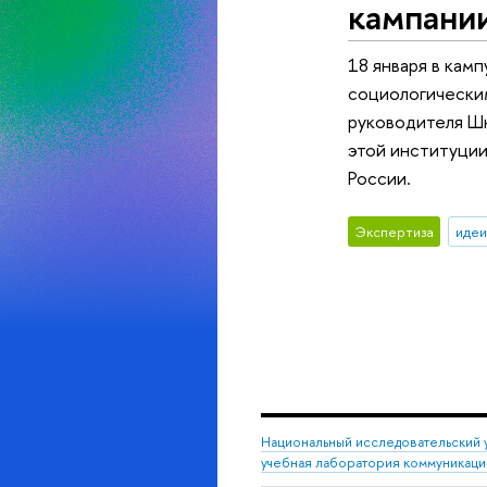
кампании
18 января в кам
социологически
руководителя Шк
этой институции
России.
Экспертиза
идеи
Национальный исследовательский 
учебная лаборатория коммуникаци