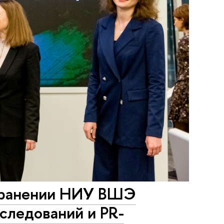
охранении НИУ ВШЭ
следований и PR-