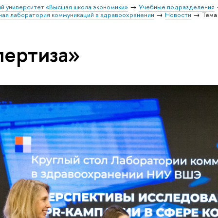
й университет «Высшая школа экономики»
Учебные подразделения
ая лаборатория коммуникаций в здравоохранении
Новости
Тема
пертиза»