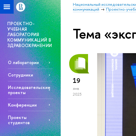
Национальный исследовательски
коммуникаций
Проектно-учебн
ПРОЕКТНО-
Тема «экс
УЧЕБНАЯ
ЛАБОРАТОРИЯ
КОММУНИКАЦИЙ В
ЗДРАВООХРАНЕНИИ
О лаборатории
Сотрудники
19
Исследовательские
янв
проекты
2023
Конференции
Проекты
студентов