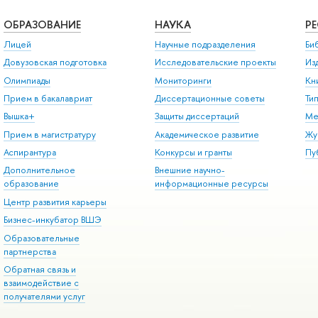
ОБРАЗОВАНИЕ
НАУКА
Р
Лицей
Научные подразделения
Би
Довузовская подготовка
Исследовательские проекты
Из
Олимпиады
Мониторинги
Кн
Прием в бакалавриат
Диссертационные советы
Ти
Вышка+
Защиты диссертаций
Ме
Прием в магистратуру
Академическое развитие
Жу
Аспирантура
Конкурсы и гранты
Пу
Дополнительное
Внешние научно-
образование
информационные ресурсы
Центр развития карьеры
Бизнес-инкубатор ВШЭ
Образовательные
партнерства
Обратная связь и
взаимодействие с
получателями услуг