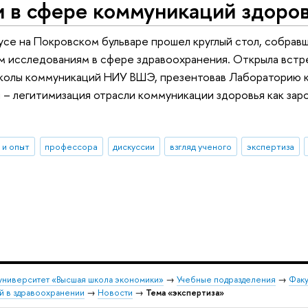
 в сфере коммуникаций здоров
пусе на Покровском бульваре прошел круглый стол, собра
м исследованиям в сфере здравоохранения. Открыла встр
олы коммуникаций НИУ ВШЭ, презентовав Лабораторию ко
 – легитимизация отрасли коммуникации здоровья как за
 и опыт
профессора
дискуссии
взгляд ученого
экспертиза
университет «Высшая школа экономики»
→
Учебные подразделения
→
Факу
й в здравоохранении
→
Новости
→
Тема «экспертиза»