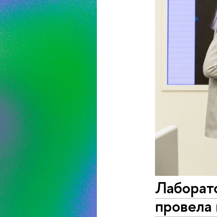
Лаборат
провела 