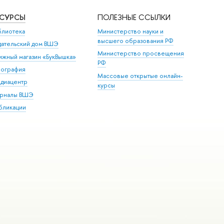
ЕСУРСЫ
ПОЛЕЗНЫЕ ССЫЛКИ
блиотека
Министерство науки и
высшего образования РФ
дательский дом ВШЭ
Министерство просвещения
ижный магазин «БукВышка»
РФ
пография
Массовые открытые онлайн-
диацентр
курсы
рналы ВШЭ
бликации