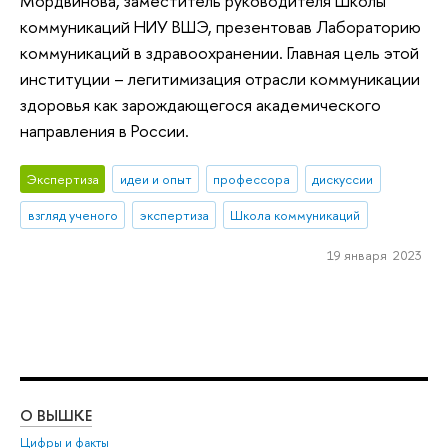
Мордвинова, заместитель руководителя Школы
коммуникаций НИУ ВШЭ, презентовав Лабораторию
коммуникаций в здравоохранении. Главная цель этой
институции – легитимизация отрасли коммуникации
здоровья как зарождающегося академического
направления в России.
Экспертиза
идеи и опыт
профессора
дискуссии
взгляд ученого
экспертиза
Школа коммуникаций
19 января 2023
О ВЫШКЕ
ОБ
Цифры и факты
Ли