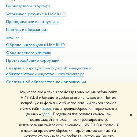
Руководство и структура
Дов
Устойчивое развитие в НИУ ВШЭ
Ол
Преподаватели и сотрудники
При
Корпуса и общежития
Вы
Закупки
При
Обращения граждан в НИУ ВШЭ
Ас
Фонд целевого капитала
До
Противодействие коррупции
Цен
Сведения о доходах, расходах, об имуществе и
Би
обязательствах имущественного характера
Об
Сведения об образовательной организации
Обр
Людям с ограниченными возможностями здоровья
Мы используем файлы cookies для улучшения работы сайта
Единая платежная страница
НИУ ВШЭ и большего удобства его использования. Более
подробную информацию об использовании файлов cookies
Работа в Вышке
можно найти
здесь
, наши правила обработки персональных
данных –
здесь
. Продолжая пользоваться сайтом, вы
✖
Редактору
подтверждаете, что были проинформированы об
© НИУ ВШЭ 1993–2026
Адреса и контакты
Условия использования
использовании файлов cookies сайтом НИУ ВШЭ и согласны
с нашими правилами обработки персональных данных. Вы
материалов
Политика конфиденциальности
Карта сайта
можете отключить файлы cookies в настройках Вашего
Шрифты HSE Sans и HSE Slab разработаны в
Школе дизайна НИУ ВШЭ