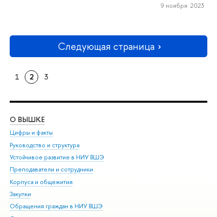
9 ноября 2023
Следующая страница
1
2
3
О ВЫШКЕ
ОБ
Цифры и факты
Ли
Руководство и структура
Дов
Устойчивое развитие в НИУ ВШЭ
Ол
Преподаватели и сотрудники
При
Корпуса и общежития
Вы
Закупки
При
Обращения граждан в НИУ ВШЭ
Ас