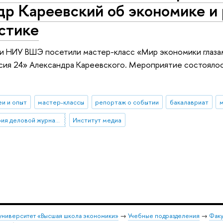
р Кареевский об экономике и 
стике
и НИУ ВШЭ посетили мастер-класс «Мир экономики глаза
сия 24» Александра Кареевского. Мероприятие состоялос
еи и опыт
мастер-классы
репортаж о событии
бакалавриат
м
проект “Лаборатория деловой журналистики”
Институт медиа
университет «Высшая школа экономики»
→
Учебные подразделения
→
Факу