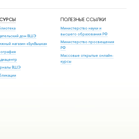
ЕСУРСЫ
ПОЛЕЗНЫЕ ССЫЛКИ
блиотека
Министерство науки и
высшего образования РФ
дательский дом ВШЭ
Министерство просвещения
ижный магазин «БукВышка»
РФ
пография
Массовые открытые онлайн-
диацентр
курсы
рналы ВШЭ
бликации