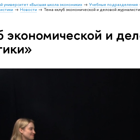
й университет «Высшая школа экономики»
Учебные подразделения
листики
Новости
Тема «клуб экономической и деловой журналисти
б экономической и де
тики»