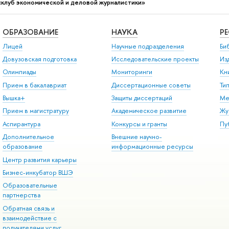
«клуб экономической и деловой журналистики»
ОБРАЗОВАНИЕ
НАУКА
Р
Лицей
Научные подразделения
Би
Довузовская подготовка
Исследовательские проекты
Из
Олимпиады
Мониторинги
Кн
Прием в бакалавриат
Диссертационные советы
Ти
Вышка+
Защиты диссертаций
Ме
Прием в магистратуру
Академическое развитие
Жу
Аспирантура
Конкурсы и гранты
Пу
Дополнительное
Внешние научно-
образование
информационные ресурсы
Центр развития карьеры
Бизнес-инкубатор ВШЭ
Образовательные
партнерства
Обратная связь и
взаимодействие с
получателями услуг