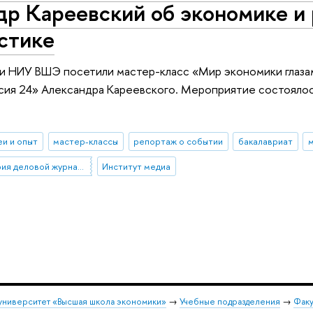
р Кареевский об экономике и 
стике
и НИУ ВШЭ посетили мастер-класс «Мир экономики глаза
сия 24» Александра Кареевского. Мероприятие состоялос
еи и опыт
мастер-классы
репортаж о событии
бакалавриат
м
проект “Лаборатория деловой журналистики”
Институт медиа
университет «Высшая школа экономики»
→
Учебные подразделения
→
Факу