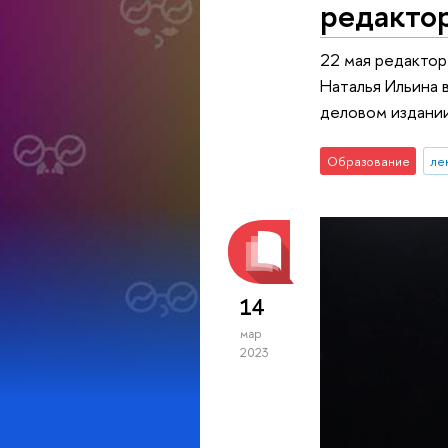
редакто
22 мая редакто
Наталья Ильина 
деловом издании
Образование
ле
14
мар
2023