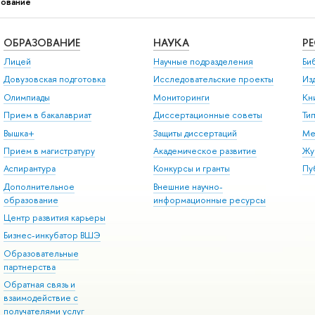
ование
ОБРАЗОВАНИЕ
НАУКА
Р
Лицей
Научные подразделения
Би
Довузовская подготовка
Исследовательские проекты
Из
Олимпиады
Мониторинги
Кн
Прием в бакалавриат
Диссертационные советы
Ти
Вышка+
Защиты диссертаций
Ме
Прием в магистратуру
Академическое развитие
Жу
Аспирантура
Конкурсы и гранты
Пу
Дополнительное
Внешние научно-
образование
информационные ресурсы
Центр развития карьеры
Бизнес-инкубатор ВШЭ
Образовательные
партнерства
Обратная связь и
взаимодействие с
получателями услуг