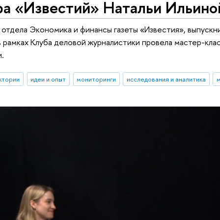
ра «Известий» Натальи Ильино
р отдела Экономика и финансы газеты «Известия», выпус
в рамках Клуба деловой журналистики провела мастер-кла
.
ктории
идеи и опыт
мониторинги
исследования и аналитика