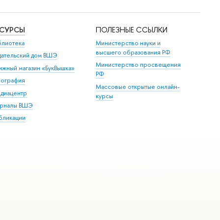
ЕСУРСЫ
ПОЛЕЗНЫЕ ССЫЛКИ
блиотека
Министерство науки и
высшего образования РФ
дательский дом ВШЭ
Министерство просвещения
ижный магазин «БукВышка»
РФ
пография
Массовые открытые онлайн-
диацентр
курсы
рналы ВШЭ
бликации