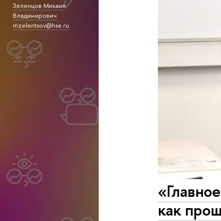
Зеленцов Михаил
Владимирович
mzelentsov@hse.ru
«Главное
как про