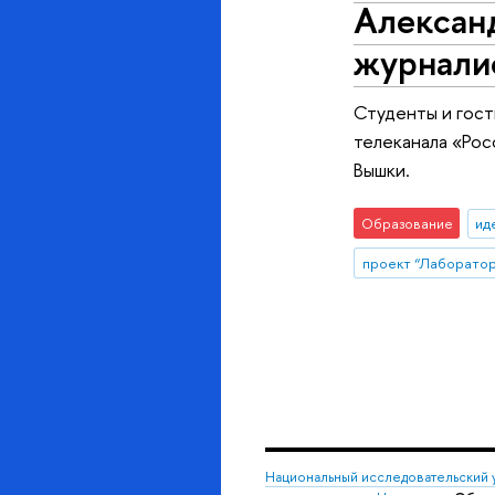
Александ
журнали
Студенты и гост
телеканала «Рос
Вышки.
Образование
ид
Национальный исследовательский 