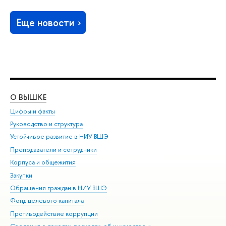
Еще новости
О ВЫШКЕ
ОБ
Цифры и факты
Ли
Руководство и структура
Дов
Устойчивое развитие в НИУ ВШЭ
Ол
Преподаватели и сотрудники
При
Корпуса и общежития
Вы
Закупки
При
Обращения граждан в НИУ ВШЭ
Ас
Фонд целевого капитала
До
Противодействие коррупции
Цен