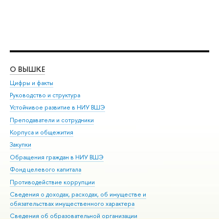
О ВЫШКЕ
ОБ
Цифры и факты
Ли
Руководство и структура
Дов
Устойчивое развитие в НИУ ВШЭ
Ол
Преподаватели и сотрудники
При
Корпуса и общежития
Вы
Закупки
При
Обращения граждан в НИУ ВШЭ
Ас
Фонд целевого капитала
До
Противодействие коррупции
Цен
Сведения о доходах, расходах, об имуществе и
Би
обязательствах имущественного характера
Об
Сведения об образовательной организации