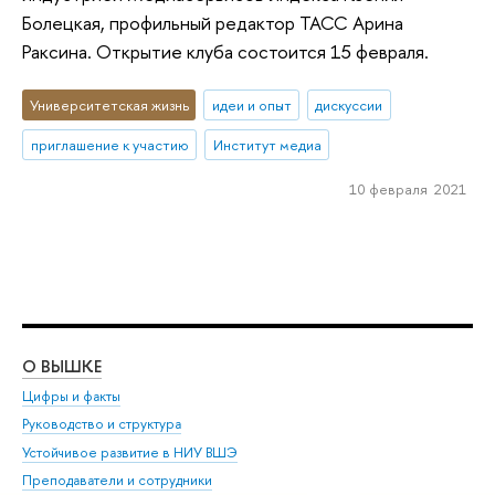
Болецкая, профильный редактор ТАСС Арина
Раксина. Открытие клуба состоится 15 февраля.
Университетская жизнь
идеи и опыт
дискуссии
приглашение к участию
Институт медиа
10 февраля 2021
О ВЫШКЕ
ОБ
Цифры и факты
Ли
Руководство и структура
Дов
Устойчивое развитие в НИУ ВШЭ
Ол
Преподаватели и сотрудники
При