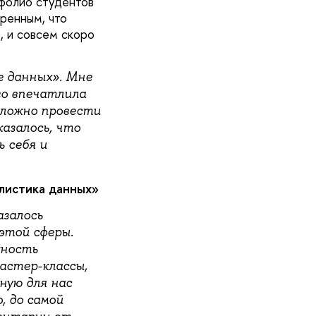
тфолио студентов
ренным, что
, и совсем скоро
е данных». Мне
го впечатлила
сложно провести
казалось, что
 себя и
листика данных»
азалось
этой сферы.
жность
астер-классы,
ную для нас
, до самой