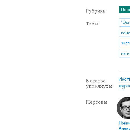
Пос
Рубрики
"Окн
Темы
конс
эксп
маги
Инст
В статье
журн
упомянуты
Персоны
Нович
Алек