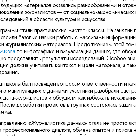
 будущих материалов оказались разнообразными и отраж
поколения журналистов — от социально-экономических 
сследований в области культуры и искусства.
граммы стали практические мастер-классы. На занятии 
освоили базовые навыки работы с массивами информаци
вки журналистских материалов. Продолжением этой тем
ичкова
по инфографике и визуализации данных, где обсуж
дно представлять результаты исследований. Особое вн
ация должна учитывать контекст и цели материала, а та
ования.
ап школы был посвящен вопросам ответственности и кач
и о манипуляциях с данными участники разобрали расп
 дата-журналистов и обсудили, как избежать искажени
 После доработки проектов в группах состоялась защита
аммы.
аправлению «Журналистика данных» стала не просто ак
 профессионального диалога, обмена опытом и поиска 