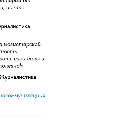
ментарии от
н, на что
урналистика
а магистерской
жность
вать свои силы в
полезно!»
«Журналистика
иакоммуникации»