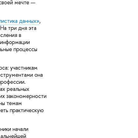
своей мечте —
истика данных»
,
На три дня эта
сления в
в информации
льные процессы
рса: участникам
инструментами она
профессии.
ах реальных
них закономерности
ны темам
деть практическую
ники начали
дальнейшей