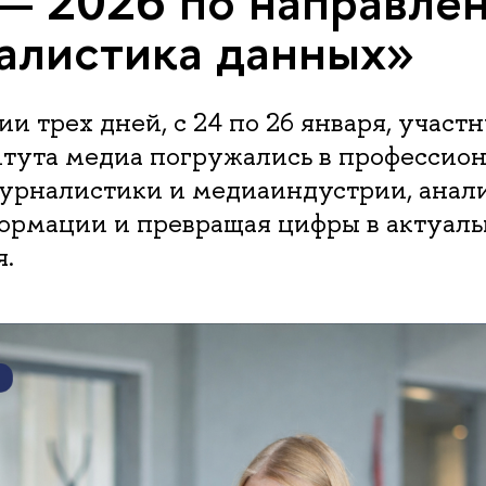
— 2026 по направле
алистика данных»
и трех дней, с 24 по 26 января, учас
тута медиа погружались в профессио
журналистики и медиаиндустрии, анал
ормации и превращая цифры в актуал
.