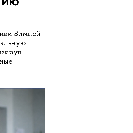
нию
тники Зимней
нальную
изируя
ьные