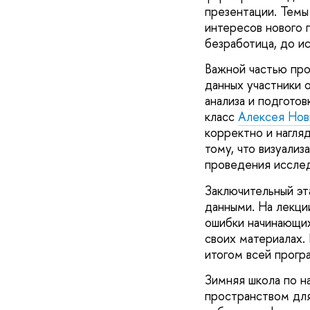
презентации. Темы
интересов нового 
безработица, до и
Важной частью про
данных участники 
анализа и подгото
класс
Алексея Нов
корректно и нагля
тому, что визуализ
проведения исслед
Заключительный эт
данными. На лекци
ошибки начинающих
своих материалах.
итогом всей прогр
Зимняя школа по н
пространством для