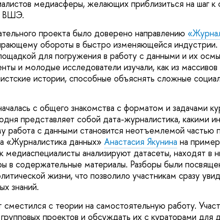
алистов медиасферы, желающих приблизиться на шаг к 
У ВШЭ.
ательного проекта было доверено направлению
«Журнал
ирающему обороты в быстро изменяющейся индустрии. 
лощадкой для погружения в работу с данными и их осмы
нты и молодые исследователи изучали, как из массиво
истские истории, способные объяснять сложные социа
ачалась с общего знакомства с форматом и задачами ку
егодня представляет собой дата-журналистика, какими 
му работа с данными становится неотъемлемой частью 
ка «Журналистика данных»
Анастасия Якунина
на пример
как медиаспециалисты анализируют датасеты, находят в 
ы в содержательные материалы. Разборы были посвяще
литической жизни, что позволило участникам сразу уви
ых знаний.
 сместился с теории на самостоятельную работу. Участ
групповых проектов и обсуждать их с кураторами для 