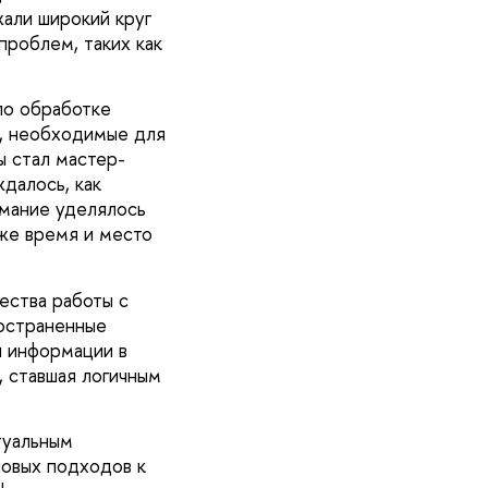
али широкий круг
проблем, таких как
по обработке
и, необходимые для
ы стал мастер-
далось, как
имание уделялось
кже время и место
ества работы с
ространенные
я информации в
, ставшая логичным
туальным
новых подходов к