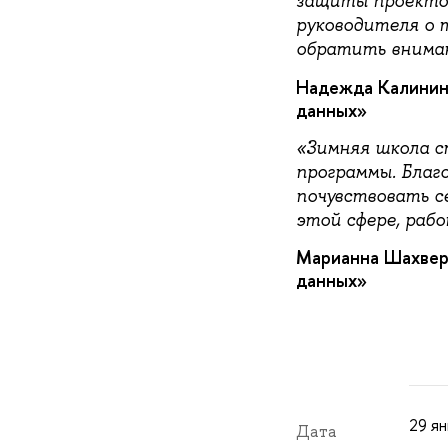
защиты проектов
руководителя о т
обратить вниман
Надежда Калинин
данных»
«Зимняя школа с
программы. Благ
почувствовать с
этой сфере, раб
Марианна Шахвер
данных»
29 я
Дата