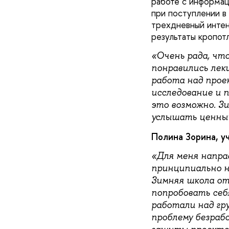
работе с информац
при поступлении в
трехдневный интен
результаты кропот
«Очень рада, чт
понравились лек
работа над прое
исследование и п
это возможно. З
услышать ценный
Полина Зорина, у
«Для меня напра
принципиально но
Зимняя школа от
попробовать себ
работали над гр
проблему безраб