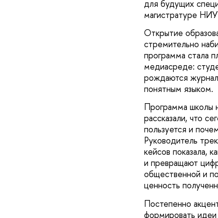
для будущих специ
магистратуре НИ
Открытие образов
стремительно наб
программа стала п
медиасреде: студе
рождаются журнал
понятным языком.
Программа школы н
рассказали, что с
пользуется и поче
Руководитель тре
кейсов показала, 
и превращают цифр
общественной и по
ценность полученн
Постепенно акцент
формировать идеи 