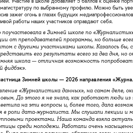
ией. Участие в школе добавляет 5 баллов к оценке пор
 магистратуру по выбранному профилю. Можно быть уве
сив зажег огонь в глазах будущих медиапрофессионалов
ливой работы наших участников оправдают себя.
о поучаствовала в Зимней школе по «Журналистик
ции от преподавателей программы, но больше все
ктом с другими участниками школы. Казалось бы, 
редставить его результаты всего за два дня, но о
имняя школа — отличная возможность попробовать
 фидбэк».
частница Зимней школы — 2026 направления «Журна
вление «Журналистика данных», на самом деле, ок
вым. До этого я не знала, как работают люди из 
ветила на эти вопросы и, более того, дала возмо
я в роли дата-журналиста. Мы слушали лекции и м
упповыми проектами. Наша команда взяла актуаль
отицы среди молодежи. Работали очень насыщенно