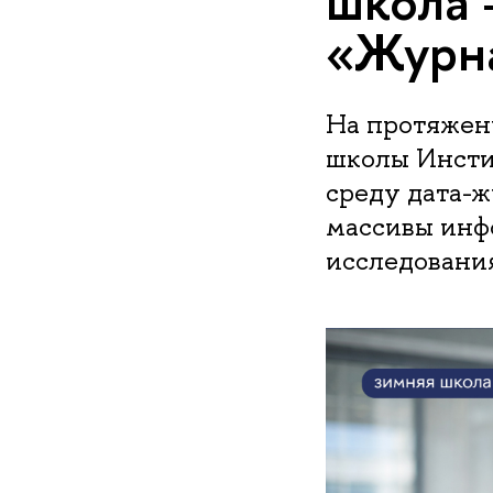
школа 
«Журн
На протяжени
школы Инсти
среду дата-
массивы инф
исследования