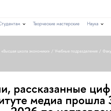
Студентам
Творческие мастерские
Наука
т «Высшая школа экономики»
Учебные подразделения
Факу
и, рассказанные циф
итуте медиа прошла