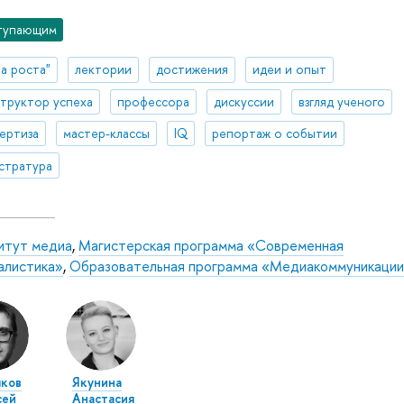
тупающим
а роста"
лектории
достижения
идеи и опыт
труктор успеха
профессора
дискуссии
взгляд ученого
ертиза
мастер-классы
IQ
репортаж о событии
стратура
итут медиа
,
Магистерская программа «Современная
алистика»
,
Образовательная программа «Медиакоммуникаци
ков
Якунина
сей
Анастасия