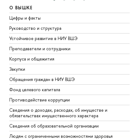
О ВЫШКЕ
Цифры и факты
Л
Руководство и структура
Д
Устойчивое развитие в НИУ ВШЭ
О
Преподаватели и сотрудники
П
Корпуса и общежития
В
Закупки
П
Обращения граждан в НИУ ВШЭ
А
Фонд целевого капитала
Д
Противодействие коррупции
Ц
Сведения о доходах, расходах, об имуществе и
Б
обязательствах имущественного характера
О
Сведения об образовательной организации
О
Людям с ограниченными возможностями здоровья