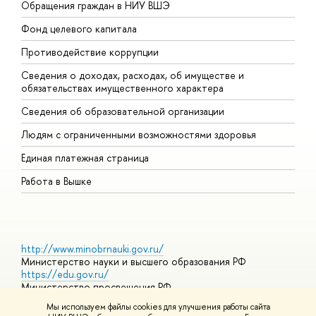
Обращения граждан в НИУ ВШЭ
А
Фонд целевого капитала
Д
Противодействие коррупции
Ц
Сведения о доходах, расходах, об имуществе и
Б
обязательствах имущественного характера
О
Сведения об образовательной организации
О
Людям с ограниченными возможностями здоровья
Единая платежная страница
Работа в Вышке
http://www.minobrnauki.gov.ru/
Министерство науки и высшего образования РФ
https://edu.gov.ru/
Министерство просвещения РФ
https://elearning.hse.ru/mooc
Мы используем файлы cookies для улучшения работы сайта
Массовые открытые онлайн-курсы