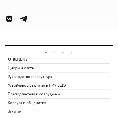
О ВЫШКЕ
Цифры и факты
Л
Руководство и структура
Д
Устойчивое развитие в НИУ ВШЭ
О
Преподаватели и сотрудники
П
Корпуса и общежития
В
Закупки
П