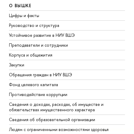
О ВЫШКЕ
Цифры и факты
Л
Руководство и структура
Д
Устойчивое развитие в НИУ ВШЭ
О
Преподаватели и сотрудники
П
Корпуса и общежития
В
Закупки
П
Обращения граждан в НИУ ВШЭ
А
Фонд целевого капитала
Д
Противодействие коррупции
Ц
Сведения о доходах, расходах, об имуществе и
Б
обязательствах имущественного характера
О
Сведения об образовательной организации
О
Людям с ограниченными возможностями здоровья