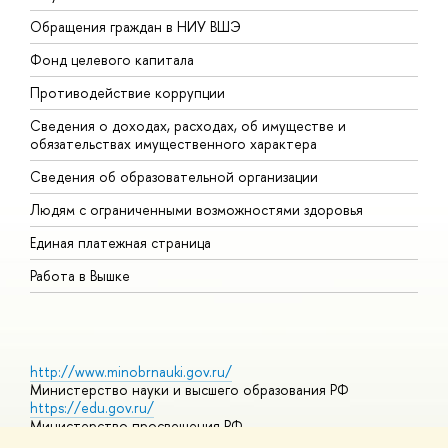
Обращения граждан в НИУ ВШЭ
А
Фонд целевого капитала
Д
Противодействие коррупции
Ц
Сведения о доходах, расходах, об имуществе и
Б
обязательствах имущественного характера
О
Сведения об образовательной организации
О
Людям с ограниченными возможностями здоровья
Единая платежная страница
Работа в Вышке
http://www.minobrnauki.gov.ru/
Министерство науки и высшего образования РФ
https://edu.gov.ru/
Министерство просвещения РФ
https://elearning.hse.ru/mooc