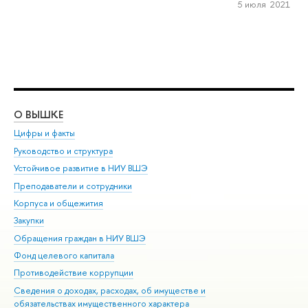
5 июля 2021
О ВЫШКЕ
ОБ
Цифры и факты
Ли
Руководство и структура
Дов
Устойчивое развитие в НИУ ВШЭ
Ол
Преподаватели и сотрудники
При
Корпуса и общежития
Вы
Закупки
При
Обращения граждан в НИУ ВШЭ
Ас
Фонд целевого капитала
До
Противодействие коррупции
Цен
Сведения о доходах, расходах, об имуществе и
Би
обязательствах имущественного характера
Об