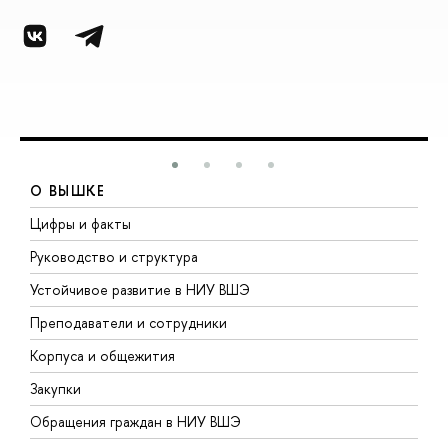
О ВЫШКЕ
Цифры и факты
Л
Руководство и структура
Д
Устойчивое развитие в НИУ ВШЭ
О
Преподаватели и сотрудники
П
Корпуса и общежития
ы
Закупки
П
Обращения граждан в НИУ ВШЭ
А