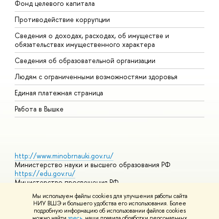
Фонд целевого капитала
Д
Противодействие коррупции
Ц
Сведения о доходах, расходах, об имуществе и
Б
обязательствах имущественного характера
О
Сведения об образовательной организации
О
Людям с ограниченными возможностями здоровья
Единая платежная страница
Работа в Вышке
http://www.minobrnauki.gov.ru/
Министерство науки и высшего образования РФ
https://edu.gov.ru/
Министерство просвещения РФ
https://elearning.hse.ru/mooc
Мы используем файлы cookies для улучшения работы сайта
Массовые открытые онлайн-курсы
НИУ ВШЭ и большего удобства его использования. Более
подробную информацию об использовании файлов cookies
можно найти
здесь
, наши правила обработки персональных