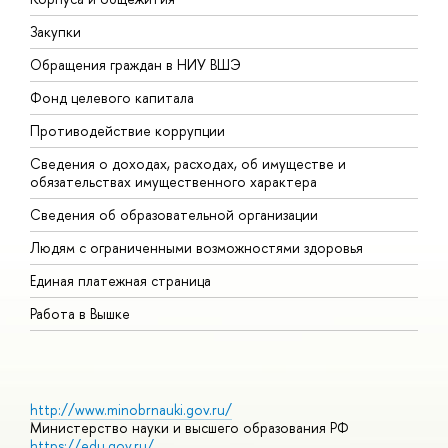
Закупки
П
Обращения граждан в НИУ ВШЭ
А
Фонд целевого капитала
Д
Противодействие коррупции
Ц
Сведения о доходах, расходах, об имуществе и
Б
обязательствах имущественного характера
О
Сведения об образовательной организации
О
Людям с ограниченными возможностями здоровья
Единая платежная страница
Работа в Вышке
http://www.minobrnauki.gov.ru/
Министерство науки и высшего образования РФ
https://edu.gov.ru/