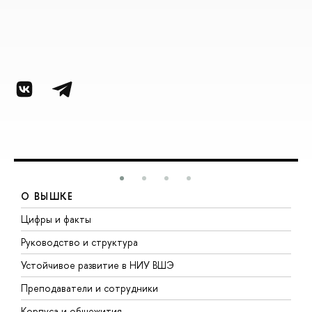
О ВЫШКЕ
Цифры и факты
Л
Руководство и структура
Д
Устойчивое развитие в НИУ ВШЭ
О
Преподаватели и сотрудники
П
Корпуса и общежития
В