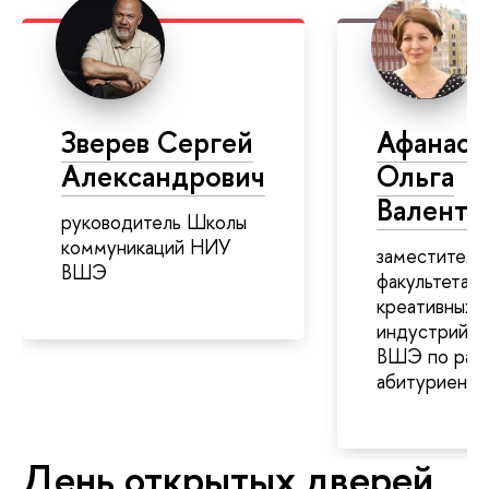
Зверев Сергей
Афанась
Александрович
Ольга
аленти
руководитель Школы
коммуникаций НИУ
заместитель
ШЭ
факультета
креативных
индустрий 
ШЭ по рабо
абитуриента
День открытых дверей