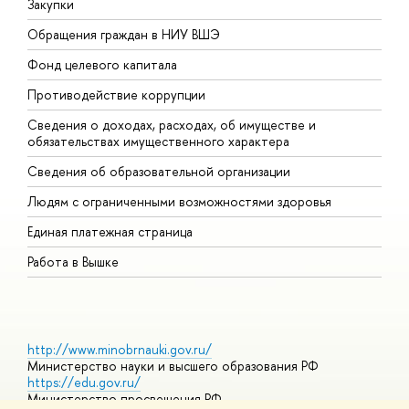
Закупки
П
Обращения граждан в НИУ ВШЭ
А
Фонд целевого капитала
Д
Противодействие коррупции
Ц
Сведения о доходах, расходах, об имуществе и
Б
обязательствах имущественного характера
О
Сведения об образовательной организации
О
Людям с ограниченными возможностями здоровья
Единая платежная страница
Работа в Вышке
http://www.minobrnauki.gov.ru/
Министерство науки и высшего образования РФ
https://edu.gov.ru/
Министерство просвещения РФ