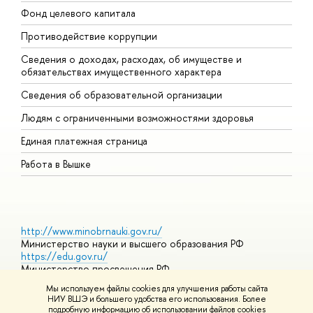
Фонд целевого капитала
Д
Противодействие коррупции
Ц
Сведения о доходах, расходах, об имуществе и
Б
обязательствах имущественного характера
О
Сведения об образовательной организации
О
Людям с ограниченными возможностями здоровья
Единая платежная страница
Работа в Вышке
http://www.minobrnauki.gov.ru/
Министерство науки и высшего образования РФ
https://edu.gov.ru/
Министерство просвещения РФ
https://elearning.hse.ru/mooc
Мы используем файлы cookies для улучшения работы сайта
Массовые открытые онлайн-курсы
НИУ ВШЭ и большего удобства его использования. Более
подробную информацию об использовании файлов cookies