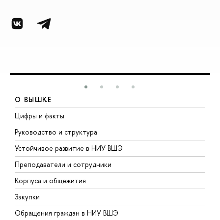
О ВЫШКЕ
Цифры и факты
Л
Руководство и структура
Д
Устойчивое развитие в НИУ ВШЭ
О
Преподаватели и сотрудники
П
Корпуса и общежития
ы
Закупки
П
Обращения граждан в НИУ ВШЭ
А