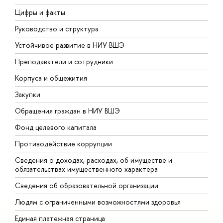
Цифры и факты
Л
Руководство и структура
Д
Устойчивое развитие в НИУ ВШЭ
О
Преподаватели и сотрудники
П
Корпуса и общежития
В
Закупки
П
Обращения граждан в НИУ ВШЭ
А
Фонд целевого капитала
Д
Противодействие коррупции
Ц
Сведения о доходах, расходах, об имуществе и
Б
обязательствах имущественного характера
О
Сведения об образовательной организации
О
Людям с ограниченными возможностями здоровья
Единая платежная страница