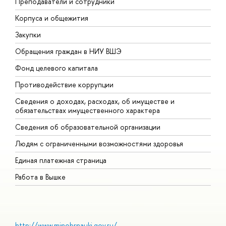
Преподаватели и сотрудники
П
Корпуса и общежития
В
Закупки
П
Обращения граждан в НИУ ВШЭ
А
Фонд целевого капитала
Д
Противодействие коррупции
Ц
Сведения о доходах, расходах, об имуществе и
Б
обязательствах имущественного характера
О
Сведения об образовательной организации
О
Людям с ограниченными возможностями здоровья
Единая платежная страница
Работа в Вышке
http://www.minobrnauki.gov.ru/