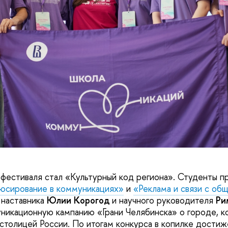
 фестиваля стал «Культурный код региона». Студенты п
дюсирование в коммуникациях»
и
«Реклама и связи с об
наставника
Юлии Корогод
и научного руководителя
Ри
никационную кампанию «Грани Челябинска» о городе, к
 столицей России. По итогам конкурса в копилке дости