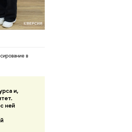
юсирование в
рса и,
итет.
с ней
ой