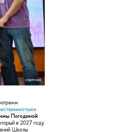
рограмм
щественностью»
ммы Погодиной
оторый в 2027 году
жений Школы