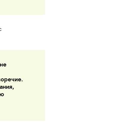
с
 не
воречие.
ания,
ую