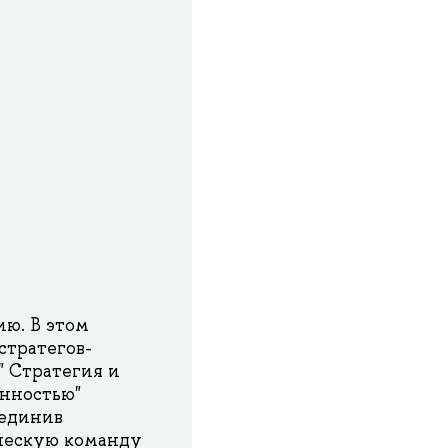
ию. В этом
стратегов-
" Стратегия и
енностью"
ъединив
ческую команду