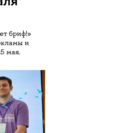
аля
т бриф!»
екламы и
5 мая.