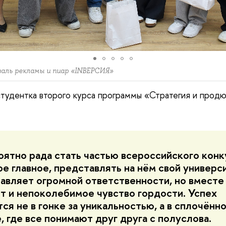
валь рекламы и пиар «INВЕРСИЯ»
студентка второго курса программы «Стратегия и прод
оятно рада стать частью всероссийского конку
ое главное, представлять на нём свой универс
авляет огромной ответственности, но вместе 
т и непоколебимое чувство гордости. Успех
ся не в гонке за уникальностью, а в сплочённ
, где все понимают друг друга с полуслова.