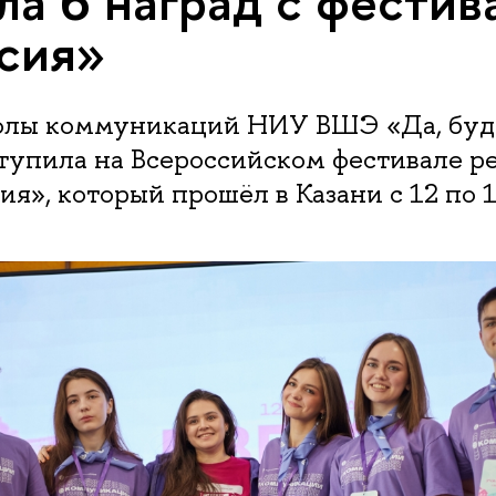
ла 6 наград с фестив
сия»
лы коммуникаций НИУ ВШЭ «Да, буде
тупила на Всероссийском фестивале р
ия», который прошёл в Казани с 12 по 1