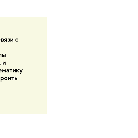
вязи с
лы
 и
ематику
троить