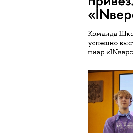
привез
«INвер
Команда Шко
успешно выс
пиар «INверс