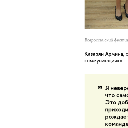
Всероссийский фести
Казарян Армина
, 
коммуникациях»:
Я невер
что сам
Это доб
приходи
рождает
команде