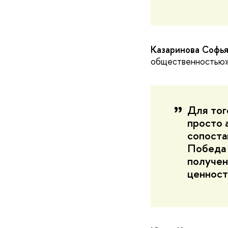
Казаринова Софь
общественностью»
Для тог
просто 
сопоста
Победа 
получен
ценност