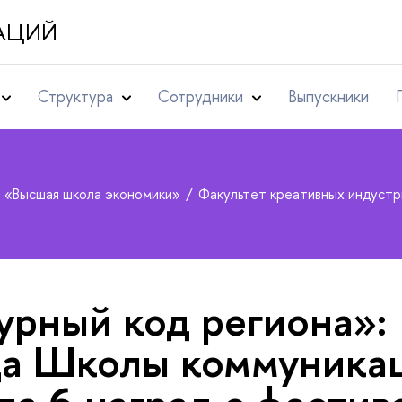
АЦИЙ
Структура
Сотрудники
Выпускники
т «Высшая школа экономики»
Факультет креативных индуст
урный код региона»:
да Школы коммуника