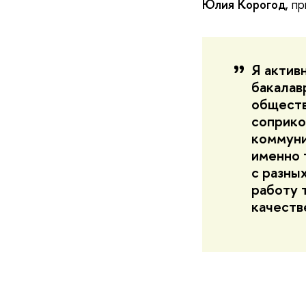
Юлия Корогод
, п
Я актив
бакалав
обществ
соприко
коммуни
именно 
с разны
работу 
качеств