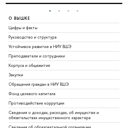
О ВЫШКЕ
Цифры и факты
Л
Руководство и структура
Д
Устойчивое развитие в НИУ ВШЭ
О
Преподаватели и сотрудники
П
Корпуса и общежития
В
Закупки
П
Обращения граждан в НИУ ВШЭ
А
Фонд целевого капитала
Д
Противодействие коррупции
Ц
Сведения о доходах, расходах, об имуществе и
Б
обязательствах имущественного характера
О
Сведения об образовательной организации