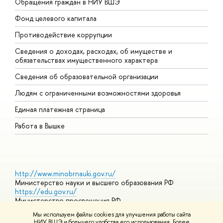
Обращения граждан в НИУ ВШЭ
А
Фонд целевого капитала
Д
Противодействие коррупции
Ц
Сведения о доходах, расходах, об имуществе и
Б
обязательствах имущественного характера
О
Сведения об образовательной организации
О
Людям с ограниченными возможностями здоровья
Единая платежная страница
Работа в Вышке
http://www.minobrnauki.gov.ru/
Министерство науки и высшего образования РФ
https://edu.gov.ru/
Министерство просвещения РФ
https://elearning.hse.ru/mooc
Мы используем файлы cookies для улучшения работы сайта
Массовые открытые онлайн-курсы
НИУ ВШЭ и большего удобства его использования. Более