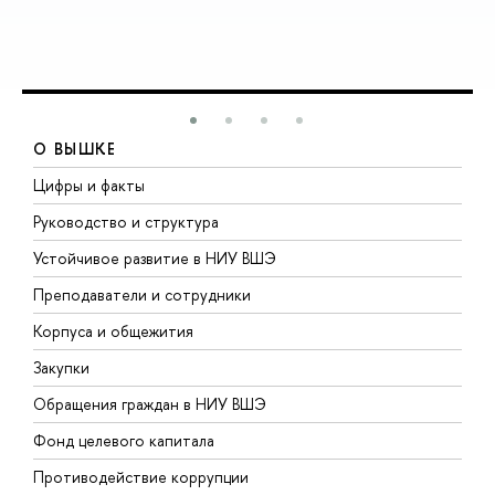
О ВЫШКЕ
Цифры и факты
Л
Руководство и структура
Д
Устойчивое развитие в НИУ ВШЭ
О
Преподаватели и сотрудники
П
Корпуса и общежития
В
Закупки
П
Обращения граждан в НИУ ВШЭ
А
Фонд целевого капитала
Д
Противодействие коррупции
Ц