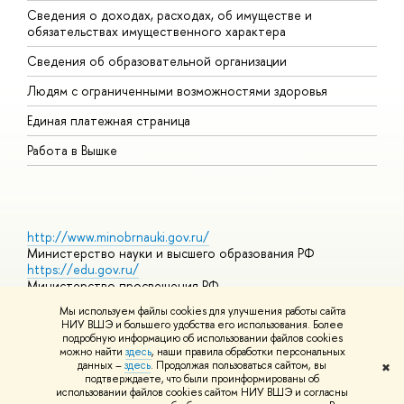
Сведения о доходах, расходах, об имуществе и
Б
обязательствах имущественного характера
О
Сведения об образовательной организации
О
Людям с ограниченными возможностями здоровья
Единая платежная страница
Работа в Вышке
http://www.minobrnauki.gov.ru/
Министерство науки и высшего образования РФ
https://edu.gov.ru/
Министерство просвещения РФ
https://elearning.hse.ru/mooc
Мы используем файлы cookies для улучшения работы сайта
Массовые открытые онлайн-курсы
НИУ ВШЭ и большего удобства его использования. Более
подробную информацию об использовании файлов cookies
можно найти
здесь
, наши правила обработки персональных
данных –
здесь
. Продолжая пользоваться сайтом, вы
✖
© НИУ ВШЭ 1993–2026
Адреса и контакты
Условия
подтверждаете, что были проинформированы об
использования материалов
Политика конфиденциальности
Карта
использовании файлов cookies сайтом НИУ ВШЭ и согласны
сайта