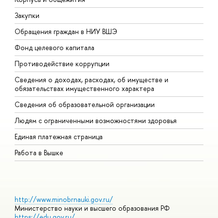
Закупки
П
Обращения граждан в НИУ ВШЭ
А
Фонд целевого капитала
Д
Противодействие коррупции
Ц
Сведения о доходах, расходах, об имуществе и
Б
обязательствах имущественного характера
О
Сведения об образовательной организации
О
Людям с ограниченными возможностями здоровья
Единая платежная страница
Работа в Вышке
http://www.minobrnauki.gov.ru/
Министерство науки и высшего образования РФ
https://edu.gov.ru/