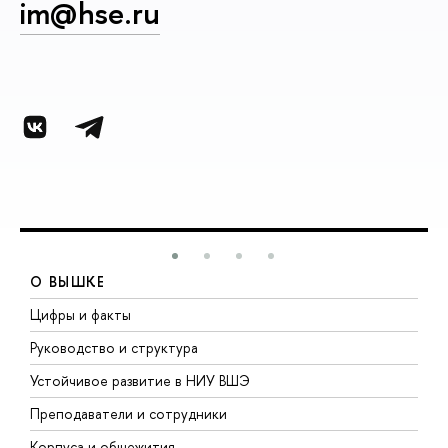
im@hse.ru
О ВЫШКЕ
Цифры и факты
Л
Руководство и структура
Д
Устойчивое развитие в НИУ ВШЭ
О
Преподаватели и сотрудники
П
Корпуса и общежития
В