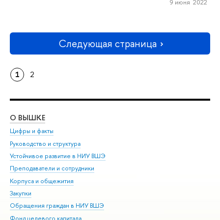
9 июня 2022
Следующая страница
1
2
О ВЫШКЕ
ОБ
Цифры и факты
Ли
Руководство и структура
Дов
Устойчивое развитие в НИУ ВШЭ
Ол
Преподаватели и сотрудники
При
Корпуса и общежития
Вы
Закупки
При
Обращения граждан в НИУ ВШЭ
Ас
Фонд целевого капитала
До