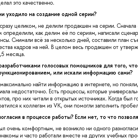
делал это качественно.
и уходило на создание одной серии?
сразу целиком, не делили продакшен на серии. Сначала
 определили, как делим её по сериям, написали сценар
нсы. Снимали всё за несколько дней, составили план съ
чества кадров на ней. В целом весь продакшен от утвер
,5 месяца.
разработчиками голосовых помощников для того, чт
 функционированием, или искали информацию сами?
 максимально найти информацию в интернете, но поняли,
ала недостаточно. Есть процессы, которые универсаль
тов, про них читали в открытых источниках. Когда был г
атился к коллегам из VK, они помогли заполнить пробел
огласия в процессе работы? Если нет, то что позволя
ыл очень комфортным, не возникло ни одного разногласи
знакомы и часто работали вместе на других учебных про