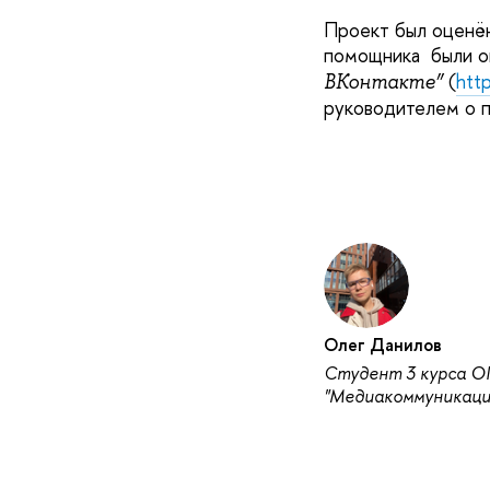
Проект был оценён
помощника были о
(
htt
ВКонтакте”
руководителем о п
Олег Данилов
Студент 3 курса О
"Медиакоммуникаци