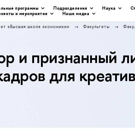
ельные программы
Подразделения
Наука
С
оекты и мероприятия
Наши медиа
тет «Высшая школа экономики»
Факультеты
Факу
р и признанный л
кадров для креати