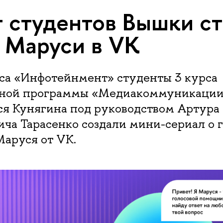
 студентов Вышки ст
 Маруси в VK
рса «Инфотейнмент» студенты 3 курса
ьной программы «Медиакоммуникации
ся Кунягина под руководством Артура
ча Тарасенко создали мини-сериал о 
аруся от VK.