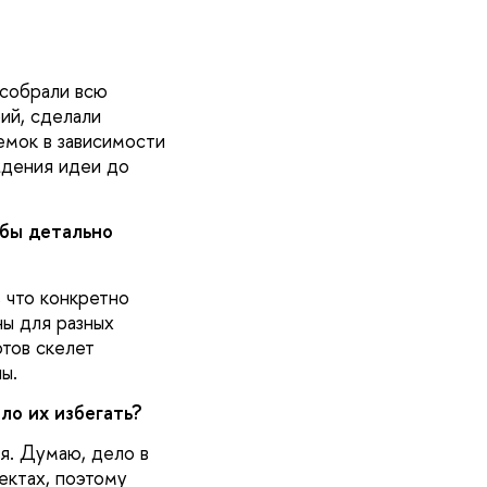
 собрали всю
ий, сделали
емок в зависимости
ждения идеи до
обы детально
 что конкретно
ны для разных
отов скелет
ы.
ло их избегать?
я. Думаю, дело в
ектах, поэтому