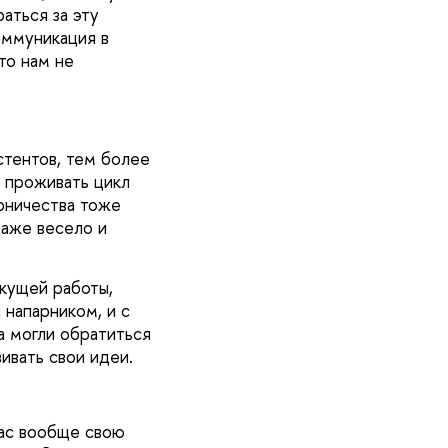
аться за эту
коммуникация в
то нам не
стентов, тем более
о проживать цикл
арничества тоже
даже весело и
екущей работы,
 напарником, и с
 могли обратиться
ивать свои идеи.
час вообще свою