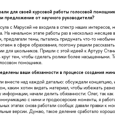
али для своей курсовой работы голосовой помощни
ли предложение от научного руководителя?
сула с Марусей не входила в спектр наших интересов, 
. На начальном этапе работы раз в несколько месяцев 
, предлагали темы, пытались придумать что-то необычн
ботаем в сфере образования, поэтому решили рассказать
ии для школьников. Пришли с этой идеей к Артуру Стани
ь круг тем, чтобы сделать ролики более насыщенными. Т
олосовом помощнике.
еделены ваши обязанности в процессе создания мин
ли вместе над каждой деталью: обсуждали концепцию, 
ом, каким хотим видеть материал, чтобы избежать разно
 информации, начали делить обязанности: Олег, так как 
коммуникацию с ними и продюсерские моменты, я работа
ьных этапах снова работали сообща: давали правки к мо
льные версии. Думаю, такое деление сработало хорошо