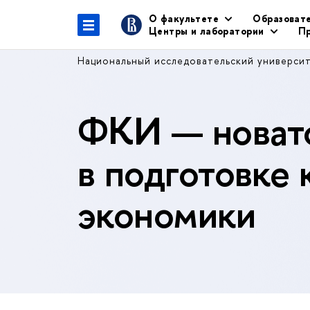
О факультете
Образоват
Центры и лаборатории
Пр
Национальный исследовательский универси
ФКИ — новато
в подготовке 
экономики