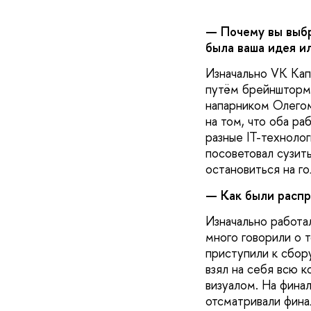
— Почему вы выбр
была ваша идея и
Изначально VK Кап
путём брейншторма
напарником Олегом
на том, что оба ра
разные IT-технолог
посоветовал сузит
остановиться на г
— Как были распр
Изначально работа
много говорили о т
приступили к сбору
взял на себя всю 
визуалом. На финал
отсматривали фина