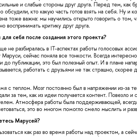
ильные и слабые стороны друг друга. Перед тем, как бр
о обсудили, кто какую часть готов взять на себя. Ну и 
на тоже важна: мы научились открыто говорить о том, ч
но воспринимать критику друг друга.
 для себя после создания этого проекта?
ще не разбиралась в IT-аспектах работы голосовых асси
у Маруси, сейчас поняла все тонкости. Всегда интересн
и до публикации, это был полезный опыт. И в плане нап
зывается, работать с друзьями не так страшно, скорее 
мя с теплом. Мозг постоянно был в напряжении из-за т
ли за тем, как из идеи получается контент. Повезло и с
елем. Атмосфера работы была поддерживающей, всегда
етоваться, это во многом помогло смело мыслить и разв
етесь Марусей?
ьзоваться как раз во время работы над проектом, а сей