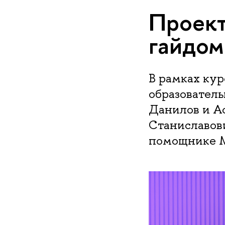
Проект
гайдом
В рамках ку
образовател
Данилов и А
Станиславови
помощнике М