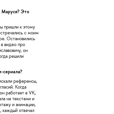
к Маруся? Это
мы пришли к этому
встречались с моим
ое. Остановились
 в видео про
славовичу, он
огда решили
и-сериала?
искали референсы,
гласий. Когда
он работает в VK,
ла на текстами и
нтажу и анимации,
, каждый отвечал