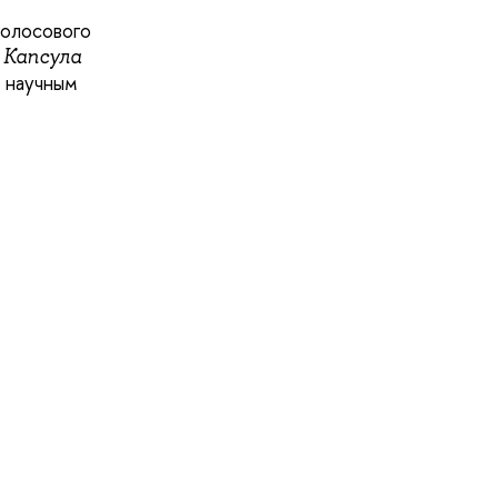
голосового
 Капсула
х научным