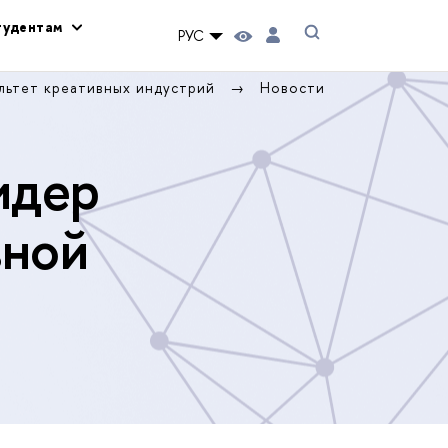
тудентам
РУС
льтет креативных индустрий
Новости
идер
вной