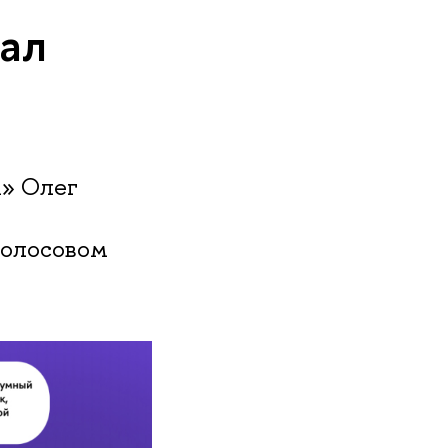
ал
» Олег
голосовом