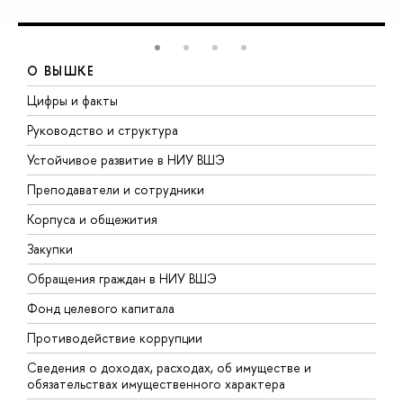
О ВЫШКЕ
Цифры и факты
Л
Руководство и структура
Д
Устойчивое развитие в НИУ ВШЭ
О
Преподаватели и сотрудники
П
Корпуса и общежития
В
Закупки
П
Обращения граждан в НИУ ВШЭ
А
Фонд целевого капитала
Д
Противодействие коррупции
Ц
Сведения о доходах, расходах, об имуществе и
Б
обязательствах имущественного характера
О